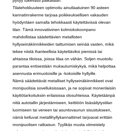
pysyy tukevasti paikallaan.
Tilatehokkuuteen optimoitu ainutlaatuinen 90 asteen
kannatinrakenne tarjoaa poikkeuksellisen vakauden
hyödyntäen samalla tehokkaasti käytettävissä olevan
tilan. Tämä innovatiivinen kolmiokokoonpano
mahdollistaa säädettävien metallisten
hyllyseinäkiinnikkeiden taittumisen seinää vasten, mikä
tekee niistä ihanteellisia käytettäviksi pienissä tai
ahtaissa tiloissa, joissa tilaa on vähän. Soljen muotoilu
parantaa entisestään mukautumiskykyä, mikä helpottaa
asennusta erimuotoisille ja -kokoisille hyllyille.
Nämä säädettävät metalliset hyllyseinäkiinnikkeet ovat
monipuolisia sovelluksissaan, ja ne sopivat monenlaisiin
käyttötarkoituksiin erilaisissa olosuhteissa. Käytetäänpä
niitä autotallin järjestämiseen, keittiöön lisäsäilytystilan
luomiseen tai veneen tai asuntovaunun sisustukseen,
nämä kelluvat metallihyllykannattimet tarjoavat erittäin
monipuolisen ratkaisun. Tyylikäs musta viimeistely