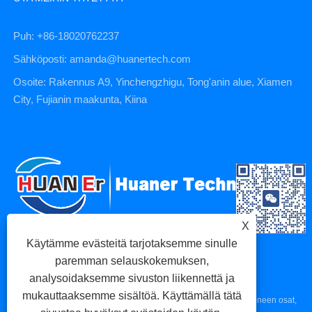
Puh: +86-18020762237
Sähköposti: amanda@huanertech.com
Osoite: Rakennus A9, Yinchengzhigu, Tong'anin alue, Xiamen
City, Fujianin maakunta, Kiina
X
Käytämme evästeitä tarjotaksemme sinulle
paremman selauskokemuksen,
analysoidaksemme sivuston liikennettä ja
mukauttaaksemme sisältöä. Käyttämällä tätä
Copyright © 2023 Xiamen Huaner Technology Co., Ltd - CNC-koneen osat,