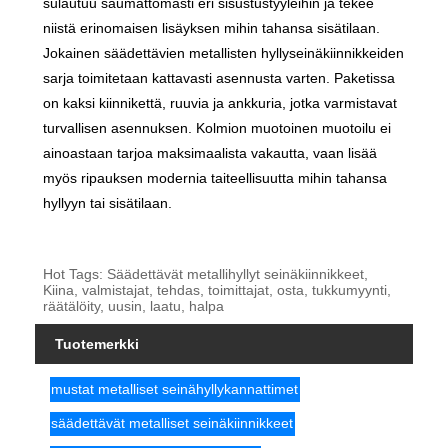
sulautuu saumattomasti eri sisustustyyleihin ja tekee
niistä erinomaisen lisäyksen mihin tahansa sisätilaan.
Jokainen säädettävien metallisten hyllyseinäkiinnikkeiden
sarja toimitetaan kattavasti asennusta varten. Paketissa
on kaksi kiinnikettä, ruuvia ja ankkuria, jotka varmistavat
turvallisen asennuksen. Kolmion muotoinen muotoilu ei
ainoastaan ​​tarjoa maksimaalista vakautta, vaan lisää
myös ripauksen modernia taiteellisuutta mihin tahansa
hyllyyn tai sisätilaan.
Hot Tags: Säädettävät metallihyllyt seinäkiinnikkeet,
Kiina, valmistajat, tehdas, toimittajat, osta, tukkumyynti,
räätälöity, uusin, laatu, halpa
Tuotemerkki
mustat metalliset seinähyllykannattimet
säädettävät metalliset seinäkiinnikkeet