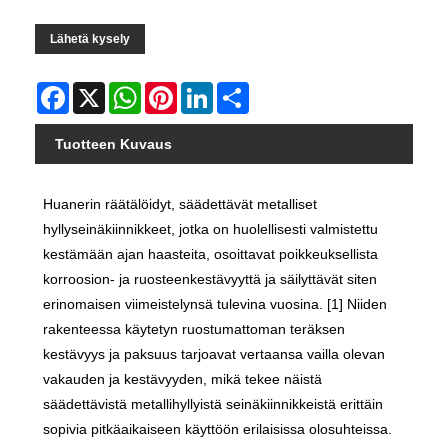
Lähetä kysely
Facebook
X
WhatsApp
Pinterest
LinkedIn
Share
Tuotteen Kuvaus
Huanerin räätälöidyt, säädettävät metalliset
hyllyseinäkiinnikkeet, jotka on huolellisesti valmistettu
kestämään ajan haasteita, osoittavat poikkeuksellista
korroosion- ja ruosteenkestävyyttä ja säilyttävät siten
erinomaisen viimeistelynsä tulevina vuosina. [1] Niiden
rakenteessa käytetyn ruostumattoman teräksen
kestävyys ja paksuus tarjoavat vertaansa vailla olevan
vakauden ja kestävyyden, mikä tekee näistä
säädettävistä metallihyllyistä seinäkiinnikkeistä erittäin
sopivia pitkäaikaiseen käyttöön erilaisissa olosuhteissa.