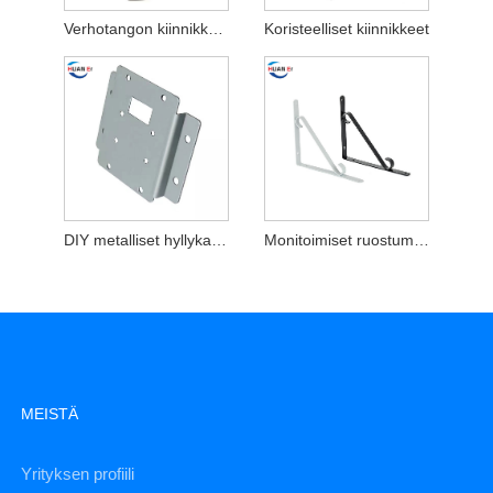
Verhotangon kiinnikkeet
Koristeelliset kiinnikkeet
DIY metalliset hyllykannattimet
Monitoimiset ruostumattomasta teräksestä tehdyt leimausosien kiinnikkeet
MEISTÄ
Yrityksen profiili