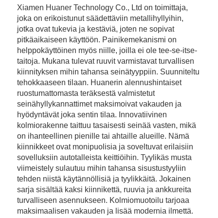
Xiamen Huaner Technology Co., Ltd on toimittaja,
joka on erikoistunut säädettäviin metallihyllyihin,
jotka ovat tukevia ja kestäviä, joten ne sopivat
pitkäaikaiseen käyttöön. Painikemekanismi on
helppokäyttöinen myös niille, joilla ei ole tee-se-itse-
taitoja. Mukana tulevat ruuvit varmistavat turvallisen
kiinnityksen mihin tahansa seinätyyppiin. Suunniteltu
tehokkaaseen tilaan. Huanerin alennushintaiset
ruostumattomasta teräksestä valmistetut
seinähyllykannattimet maksimoivat vakauden ja
hyödyntävät joka sentin tilaa. Innovatiivinen
kolmiorakenne taittuu tasaisesti seinää vasten, mikä
on ihanteellinen pienille tai ahtaille alueille. Nämä
kiinnikkeet ovat monipuolisia ja soveltuvat erilaisiin
sovelluksiin autotalleista keittiöihin. Tyylikäs musta
viimeistely sulautuu mihin tahansa sisustustyyliin
tehden niistä käytännöllisiä ja tyylikkäitä. Jokainen
sarja sisältää kaksi kiinnikettä, ruuvia ja ankkureita
turvalliseen asennukseen. Kolmiomuotoilu tarjoaa
maksimaalisen vakauden ja lisää modernia ilmettä.