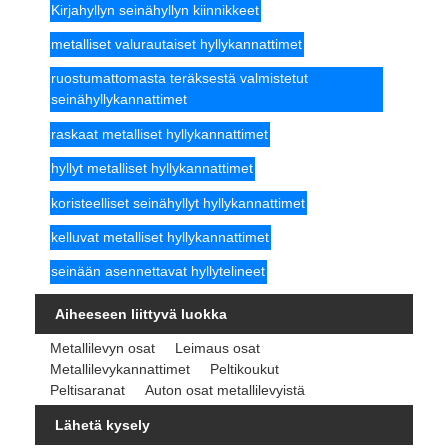
Kirjahyllyn seinähyllyn kiinnikkeet
metalliset valurautaiset hyllykannattimet
ruostumattomasta teräksestä valmistetut
seinähyllykannattimet
raskaat metalliset hyllykannattimet
hyllyt metalliset hyllykannattimet
koristeelliset seinähyllyt hyllykannattimet
kelluvat metalliset hyllykannattimet
seinään asennettavat hyllytelineet
Aiheeseen liittyvä luokka
Metallilevyn osat
Leimaus osat
Metallilevykannattimet
Peltikoukut
Peltisaranat
Auton osat metallilevyistä
Lähetä kysely