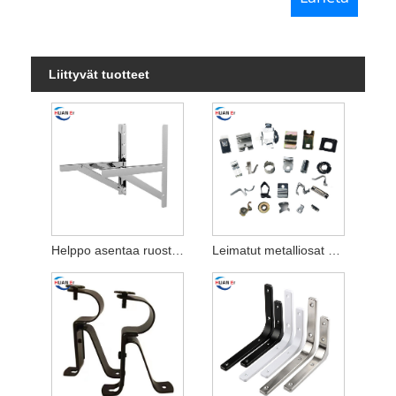
Liittyvät tuotteet
Helppo asentaa ruostumattomasta teräksestä valmistetut ilmastointilaitteen kiinnikkeet
Leimatut metalliosat autoteollisuudelle