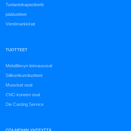
Tuotantokapasiteetti
päätuotteet
Vientimarkkinat
TUOTTEET
Metallilevyn leimausosat
Silikonikumituotteet
Muoviset osat
CNC-koneen osat
Die Casting Service
OTA MEIHIN YHTEYTTÄ