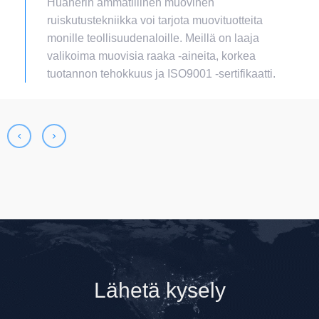
Huanerin ammatillinen muovinen
ruiskutustekniikka voi tarjota muovituotteita
monille teollisuudenaloille. Meillä on laaja
valikoima muovisia raaka -aineita, korkea
tuotannon tehokkuus ja ISO9001 -sertifikaatti.
Lähetä kysely