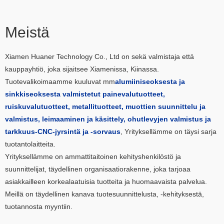
Meistä
Xiamen Huaner Technology Co., Ltd on sekä valmistaja että
kauppayhtiö, joka sijaitsee Xiamenissa, Kiinassa.
Tuotevalikoimaamme kuuluvat mm
alumiiniseoksesta ja
sinkkiseoksesta valmistetut painevalutuotteet,
ruiskuvalutuotteet, metallituotteet, muottien suunnittelu ja
valmistus, leimaaminen ja käsittely, ohutlevyjen valmistus ja
tarkkuus-CNC-jyrsintä ja -sorvaus
, Yrityksellämme on täysi sarja
tuotantolaitteita.
Yrityksellämme on ammattitaitoinen kehityshenkilöstö ja
suunnittelijat, täydellinen organisaatiorakenne, joka tarjoaa
asiakkailleen korkealaatuisia tuotteita ja huomaavaista palvelua.
Meillä on täydellinen kanava tuotesuunnittelusta, -kehityksestä,
tuotannosta myyntiin.