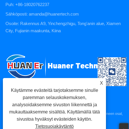
Puh: +86-18020762237
Sähköposti: amanda@huanertech.com
Osoite: Rakennus A9, Yinchengzhigu, Tong'anin alue, Xiamen
City, Fujianin maakunta, Kiina
X
Käytämme evästeitä tarjotaksemme sinulle
paremman selauskokemuksen,
analysoidaksemme sivuston liikennettä ja
mukauttaaksemme sisältöä. Käyttämällä tätä
Copyright © 2023 Xiamen Huaner Technology Co., Ltd - CNC-koneen osat,
sivustoa hyväksyt evästeiden käytön.
CNC-työstöosat, painevaluosat - Kaikki oikeudet pidätetään.
Tietosuojakäytäntö