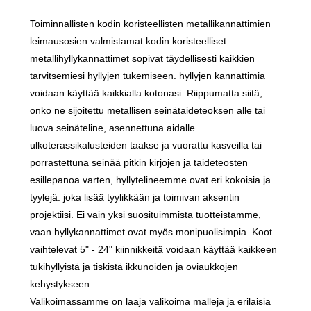
Toiminnallisten kodin koristeellisten metallikannattimien
leimausosien valmistamat kodin koristeelliset
metallihyllykannattimet sopivat täydellisesti kaikkien
tarvitsemiesi hyllyjen tukemiseen. hyllyjen kannattimia
voidaan käyttää kaikkialla kotonasi. Riippumatta siitä,
onko ne sijoitettu metallisen seinätaideteoksen alle tai
luova seinäteline, asennettuna aidalle
ulkoterassikalusteiden taakse ja vuorattu kasveilla tai
porrastettuna seinää pitkin kirjojen ja taideteosten
esillepanoa varten, hyllytelineemme ovat eri kokoisia ja
tyylejä. joka lisää tyylikkään ja toimivan aksentin
projektiisi. Ei vain yksi suosituimmista tuotteistamme,
vaan hyllykannattimet ovat myös monipuolisimpia. Koot
vaihtelevat 5" - 24" kiinnikkeitä voidaan käyttää kaikkeen
tukihyllyistä ja tiskistä ikkunoiden ja oviaukkojen
kehystykseen.
Valikoimassamme on laaja valikoima malleja ja erilaisia ​​