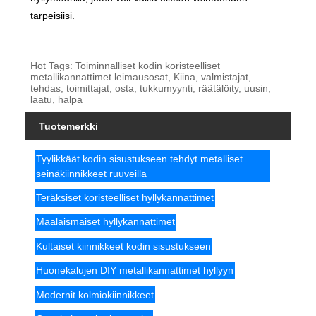
tarpeisiisi.
Hot Tags: Toiminnalliset kodin koristeelliset
metallikannattimet leimausosat, Kiina, valmistajat,
tehdas, toimittajat, osta, tukkumyynti, räätälöity, uusin,
laatu, halpa
Tuotemerkki
Tyylikkäät kodin sisustukseen tehdyt metalliset
seinäkiinnikkeet ruuveilla
Teräksiset koristeelliset hyllykannattimet
Maalaismaiset hyllykannattimet
Kultaiset kiinnikkeet kodin sisustukseen
Huonekalujen DIY metallikannattimet hyllyyn
Modernit kolmiokiinnikkeet