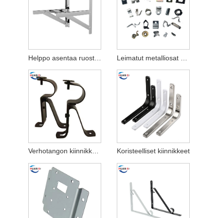
Helppo asentaa ruostumattomasta teräksestä valmistetut ilmastointilaitteen kiinnikkeet
Leimatut metalliosat autoteollisuudelle
Verhotangon kiinnikkeet
Koristeelliset kiinnikkeet