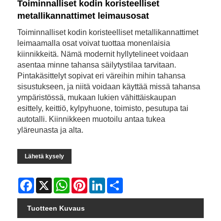
Toiminnalliset kodin koristeelliset
metallikannattimet leimausosat
Toiminnalliset kodin koristeelliset metallikannattimet
leimaamalla osat voivat tuottaa monenlaisia ​​
kiinnikkeitä. Nämä modernit hyllytelineet voidaan
asentaa minne tahansa säilytystilaa tarvitaan.
Pintakäsittelyt sopivat eri väreihin mihin tahansa
sisustukseen, ja niitä voidaan käyttää missä tahansa
ympäristössä, mukaan lukien vähittäiskaupan
esittely, keittiö, kylpyhuone, toimisto, pesutupa tai
autotalli. Kiinnikkeen muotoilu antaa tukea
yläreunasta ja alta.
Lähetä kysely
Facebook
X
WhatsApp
Pinterest
LinkedIn
Share
Tuotteen Kuvaus