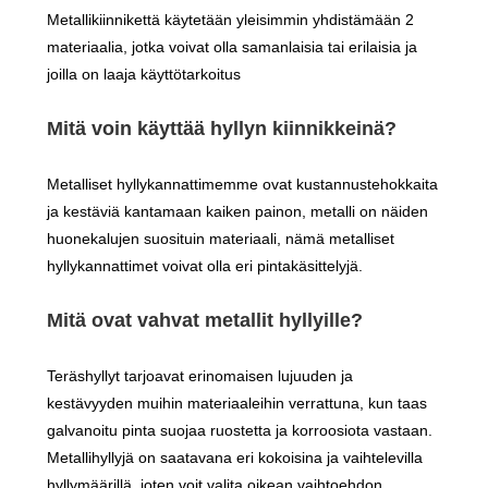
Metallikiinnikettä käytetään yleisimmin yhdistämään 2
materiaalia, jotka voivat olla samanlaisia ​​tai erilaisia ​​ja
joilla on laaja käyttötarkoitus
Mitä voin käyttää hyllyn kiinnikkeinä?
Metalliset hyllykannattimemme ovat kustannustehokkaita
ja kestäviä kantamaan kaiken painon, metalli on näiden
huonekalujen suosituin materiaali, nämä metalliset
hyllykannattimet voivat olla eri pintakäsittelyjä.
Mitä ovat vahvat metallit hyllyille?
Teräshyllyt tarjoavat erinomaisen lujuuden ja
kestävyyden muihin materiaaleihin verrattuna, kun taas
galvanoitu pinta suojaa ruostetta ja korroosiota vastaan.
Metallihyllyjä on saatavana eri kokoisina ja vaihtelevilla
hyllymäärillä, joten voit valita oikean vaihtoehdon