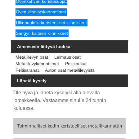
Ovenkahvan koristesuojat
Oven kiinnityskannattimet
Ulkopuolella koristeelliset kiinnikkeet
Sängyn kaiteen kiinnikkeet
Aiheeseen liittyvä luokka
Metallilevyn osat
Leimaus osat
Metallilevykannattimet
Peltikoukut
Peltisaranat
Auton osat metallilevyistä
Lähetä kysely
Ole hyvä ja lähetä kyselysi alla olevalla
lomakkeella. Vastaamme sinulle 24 tunnin
kuluessa.