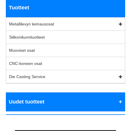
Tuotteet
Metallilevyn leimausosat
Silikonikumituotteet
Muoviset osat
CNC-koneen osat
Die Casting Service
Uudet tuotteet