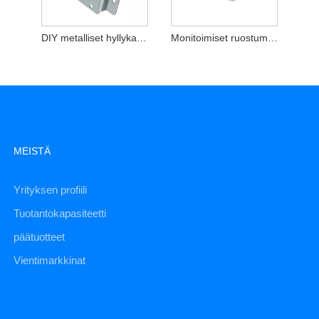
DIY metalliset hyllykannattimet
Monitoimiset ruostumattomasta teräksestä tehdyt leimausosien kiinnikkeet
MEISTÄ
Yrityksen profiili
Tuotantokapasiteetti
päätuotteet
Vientimarkkinat