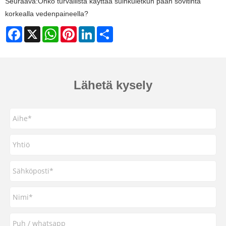
Seuraava:
Onko turvallista käyttää suihkuletkun pään sovitinta
korkealla vedenpaineella?
Facebook
X
WhatsApp
Pinterest
LinkedIn
Share
Lähetä kysely