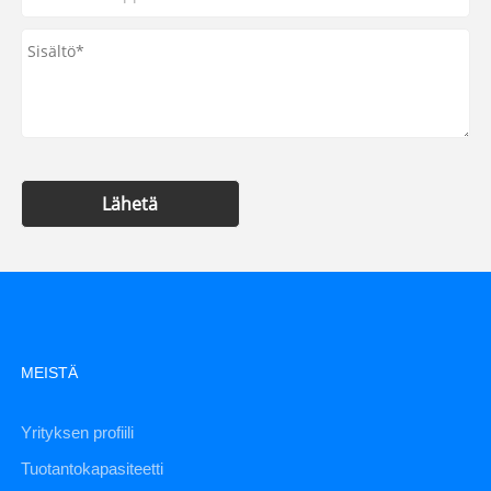
Lähetä
MEISTÄ
Yrityksen profiili
Tuotantokapasiteetti