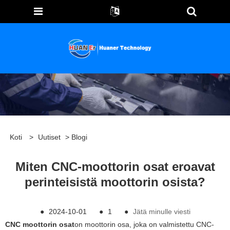
Koti
>
Uutiset
>
Blogi
Miten CNC-moottorin osat eroavat
perinteisistä moottorin osista?
●
2024-10-01
●
1
●
Jätä minulle viesti
CNC moottorin osat
on moottorin osa, joka on valmistettu CNC-