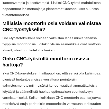
luotettavampia ja kestävämpiä. Lisäksi CNC-työstö mahdollistaa
nopeammat läpimenoajat ja pienemmät kustannukset suurissa
tuotantomäärissä.
Millaisia ​​moottorin osia voidaan valmistaa
CNC-työstyksellä?
CNC-työstötekniikalla voidaan valmistaa lähes minkä tahansa
tyyppisiä moottoriosia. Joitakin yleisiä esimerkkejä ovat roottorin
akselit, staattorit, kotelot ja laakerit.
Onko CNC-työstöllä moottorin osissa
haittoja?
Yksi CNC-koneistuksen haittapuoli on, että se voi olla kalliimpaa
pienissä tuotantosarjoissa verrattuna perinteisiin
valmistusmenetelmiin. Lisäksi koneet vaativat ammattitaitoisia
käyttäjiä ja säännöllistä huoltoa optimaalisen suorituskyvyn
varmistamiseksi. Kaiken kaikkiaan CNC-moottorin osat tarjoavat
merkittäviä etuja perinteisiin moottoriosiin verrattuna tarkkuuden,