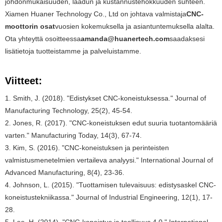
johdonmukaisuuden, laadun ja kustannustehokkuuden suhteen.
Xiamen Huaner Technology Co., Ltd on johtava valmistaja
CNC-
moottorin osat
vuosien kokemuksella ja asiantuntemuksella alalta.
Ota yhteyttä osoitteessa
amanda@huanertech.com
saadaksesi
lisätietoja tuotteistamme ja palveluistamme.
Viitteet:
1. Smith, J. (2018). "Edistykset CNC-koneistuksessa." Journal of
Manufacturing Technology, 25(2), 45-54.
2. Jones, R. (2017). "CNC-koneistuksen edut suuria tuotantomääriä
varten." Manufacturing Today, 14(3), 67-74.
3. Kim, S. (2016). "CNC-koneistuksen ja perinteisten
valmistusmenetelmien vertaileva analyysi." International Journal of
Advanced Manufacturing, 8(4), 23-36.
4. Johnson, L. (2015). "Tuottamisen tulevaisuus: edistysaskel CNC-
koneistustekniikassa." Journal of Industrial Engineering, 12(1), 17-
28.
5. Lee, H. (2014). "CNC-koneistus ja teollisuus 4.0." International