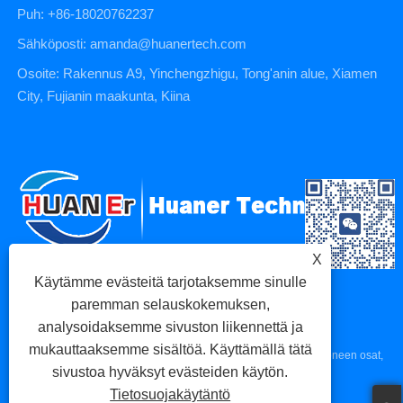
Puh: +86-18020762237
Sähköposti: amanda@huanertech.com
Osoite: Rakennus A9, Yinchengzhigu, Tong'anin alue, Xiamen
City, Fujianin maakunta, Kiina
X
Käytämme evästeitä tarjotaksemme sinulle
paremman selauskokemuksen,
analysoidaksemme sivuston liikennettä ja
mukauttaaksemme sisältöä. Käyttämällä tätä
Copyright © 2023 Xiamen Huaner Technology Co., Ltd - CNC-koneen osat,
sivustoa hyväksyt evästeiden käytön.
CNC-työstöosat, painevaluosat - Kaikki oikeudet pidätetään.
Tietosuojakäytäntö