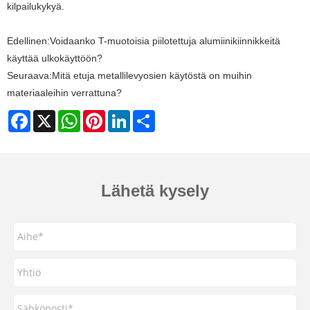
kilpailukykyä.
Edellinen:
Voidaanko T-muotoisia piilotettuja alumiinikiinnikkeitä
käyttää ulkokäyttöön?
Seuraava:
Mitä etuja metallilevyosien käytöstä on muihin
materiaaleihin verrattuna?
Facebook
X
WhatsApp
Pinterest
LinkedIn
Share
Lähetä kysely