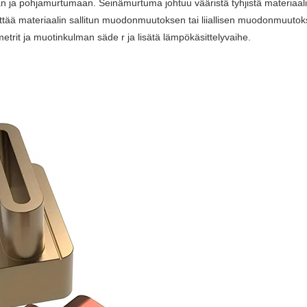
ja pohjamurtumaan. Seinämurtuma johtuu vääristä tyhjistä materiaalien m
ää materiaalin sallitun muodonmuutoksen tai liiallisen muodonmuutoksen,
metrit ja muotinkulman säde r ja lisätä lämpökäsittelyvaihe.