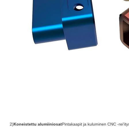
2)
Koneistettu alumiiniosat
Pintakaapit ja kuluminen CNC -rei'itys