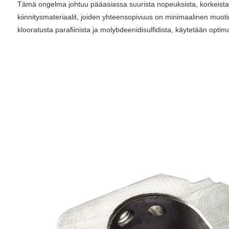
Tämä ongelma johtuu pääasiassa suurista nopeuksista, korkeista pain
kiinnitysmateriaalit, joiden yhteensopivuus on minimaalinen muotim
klooratusta parafiinista ja molybdeenidisulfidista, käytetään opt