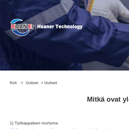
Koti
>
Uutiset
>
Uutiset
Mitkä ovat y
1) Työkappaleen murtuma