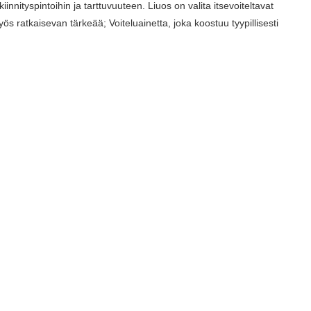
nnityspintoihin ja tarttuvuuteen. Liuos on valita itsevoiteltavat
s ratkaisevan tärkeää; Voiteluainetta, joka koostuu tyypillisesti