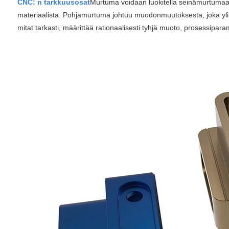
CNC: n tarkkuusosat
Murtuma voidaan luokitella seinämurtumaan 
materiaalista. Pohjamurtuma johtuu muodonmuutoksesta, joka ylitt
mitat tarkasti, määrittää rationaalisesti tyhjä muoto, prosessipara