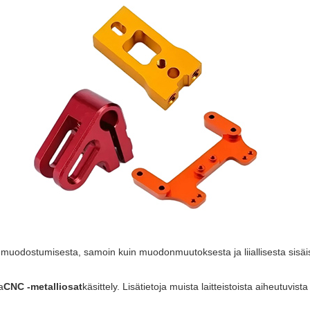
muodostumisesta, samoin kuin muodonmuutoksesta ja liiallisesta sisäise
a
CNC -metalliosat
käsittely. Lisätietoja muista laitteistoista aiheutuvista