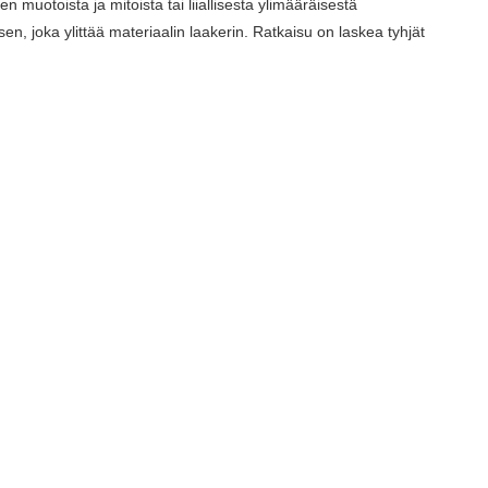
uotoista ja mitoista tai liiallisesta ylimääräisestä
 joka ylittää materiaalin laakerin. Ratkaisu on laskea tyhjät