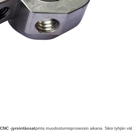
CNC -jyrsintäosat
pinta muodostumisprosessin aikana. Siksi tyhjän v