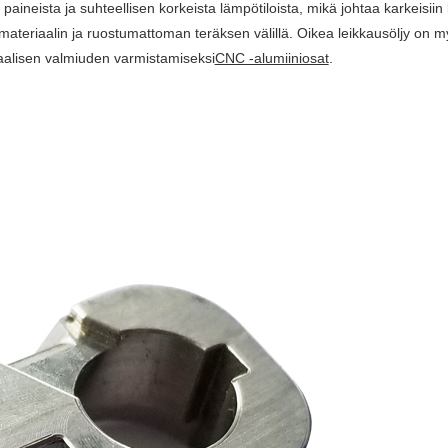
eista ja suhteellisen korkeista lämpötiloista, mikä johtaa karkeisiin kii
ateriaalin ja ruostumattoman teräksen välillä. Oikea leikkausöljy on myö
imaalisen valmiuden varmistamiseksi
CNC -alumiiniosat
.