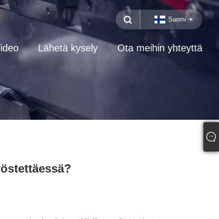
Suomi
ideo
Lähetä kysely
Ota meihin yhteyttä
yöstettäessä?