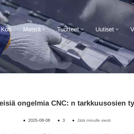
Koti
Meistä
Tuotteet
Uutiset
V
leisiä ongelmia CNC: n tarkkuusosien t
●
2025-08-08
●
3
●
Jätä minulle viesti