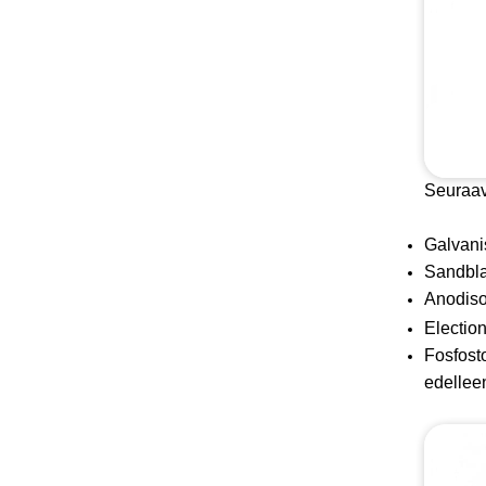
Seuraava
‌Galvani
‌Sandbla
‌Anodiso
‌Electio
‌Fosfost
edellee