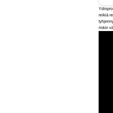
Ydinpro
reikiä r
tyhjenny
riskin 