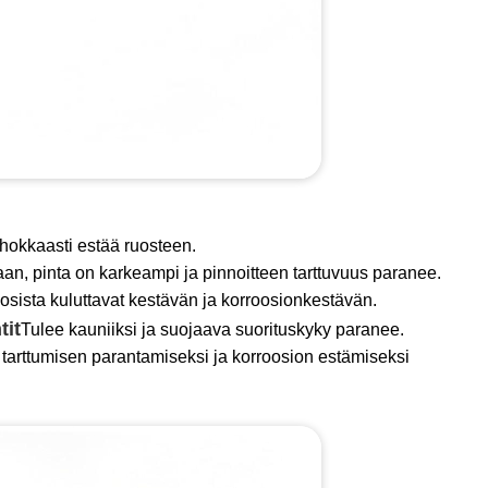
tehokkaasti estää ruosteen.
aan, pinta on karkeampi ja pinnoitteen tarttuvuus paranee.
 osista kuluttavat kestävän ja korroosionkestävän.
tit
Tulee kauniiksi ja suojaava suorituskyky paranee.
en tarttumisen parantamiseksi ja korroosion estämiseksi