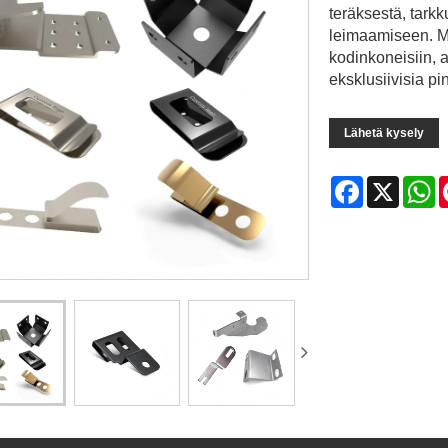
teräksestä, tark
leimaamiseen. Mu
kodinkoneisiin, 
eksklusiivisia pi
Lähetä kysely
Facebook
X
W