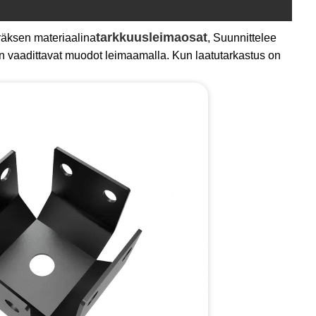
tarkkuusleimaosat
räksen materiaalina
, Suunnittelee
 vaadittavat muodot leimaamalla. Kun laatutarkastus on