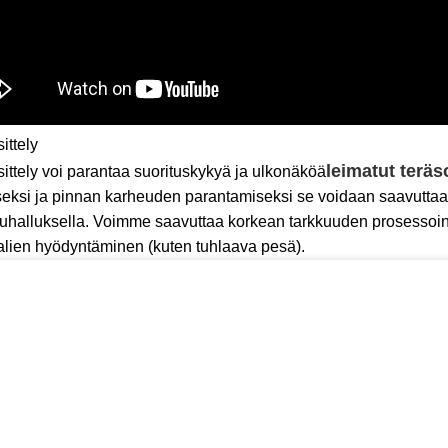
ittely
leimatut teräs
ittely voi parantaa suorituskykyä ja ulkonäköä
seksi ja pinnan karheuden parantamiseksi se voidaan saavuttaa
uhalluksella. Voimme saavuttaa korkean tarkkuuden prosessoinn
alien hyödyntäminen (kuten tuhlaava pesä).