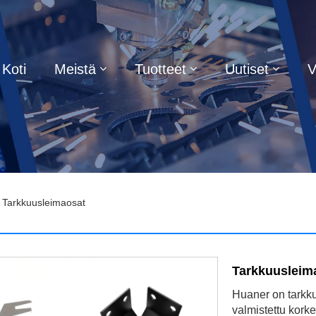
Koti
Meistä
Tuotteet
Uutiset
V
 Tarkkuusleimaosat
Tarkkuusleim
Huaner on tarkku
valmistettu kork