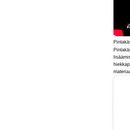
Pintakäs
Pintakäs
lisäämi
hiekkap
materia