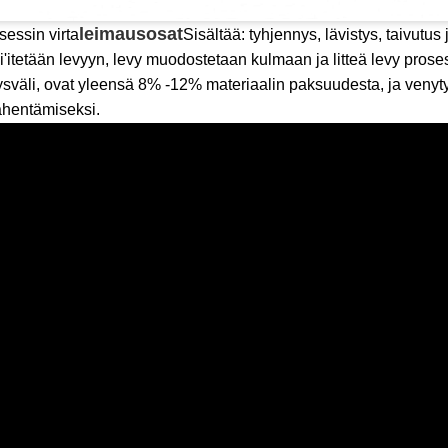
leimausosat
sessin virta
Sisältää: tyhjennys, lävistys, taivutus
ei'itetään levyyn, levy muodostetaan kulmaan ja litteä levy pro
sväli, ovat yleensä 8% -12% materiaalin paksuudesta, ja venytys
vähentämiseksi.