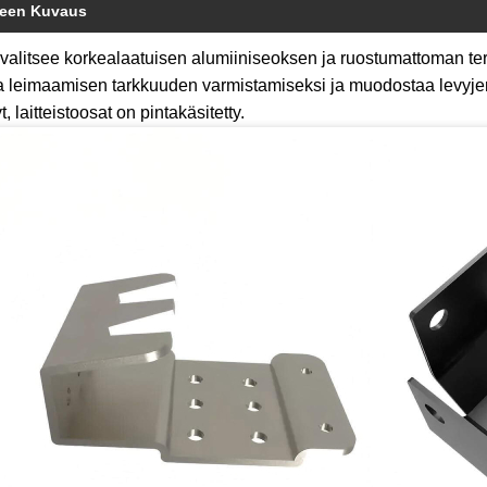
teen Kuvaus
valitsee korkealaatuisen alumiiniseoksen ja ruostumattoman te
a leimaamisen tarkkuuden varmistamiseksi ja muodostaa levyjen
t, laitteistoosat on pintakäsitetty.