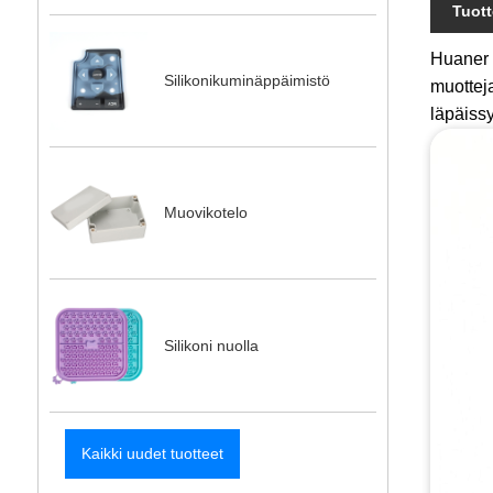
Tuot
Huaner 
Silikonikuminäppäimistö
muottej
läpäissy
Muovikotelo
Silikoni nuolla
Kaikki uudet tuotteet