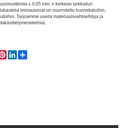
kuusmuotteista ± 0,05 mm: n korkean tarkkailun
kautetut leimausosat on suunniteltu huonekaluihin,
autoihin. Tarjoamme useita materiaalivaihtoehtoja ja
ntakäsittelymenetelmiä.
hatsApp
Pinterest
LinkedIn
Share