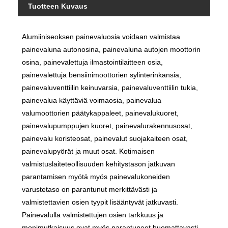
Tuotteen Kuvaus
Alumiiniseoksen painevaluosia voidaan valmistaa
painevaluna autonosina, painevaluna autojen moottorin
osina, painevalettuja ilmastointilaitteen osia,
painevalettuja bensiinimoottorien sylinterinkansia,
painevaluventtiilin keinuvarsia, painevaluventtiilin tukia,
painevalua käyttäviä voimaosia, painevalua
valumoottorien päätykappaleet, painevalukuoret,
painevalupumppujen kuoret, painevalurakennusosat,
painevalu koristeosat, painevalut suojakaiteen osat,
painevalupyörät ja muut osat. Kotimaisen
valmistuslaiteteollisuuden kehitystason jatkuvan
parantamisen myötä myös painevalukoneiden
varustetaso on parantunut merkittävästi ja
valmistettavien osien tyypit lisääntyvät jatkuvasti.
Painevalulla valmistettujen osien tarkkuus ja
monimutkaisuus ovat myös parantuneet huomattavasti.