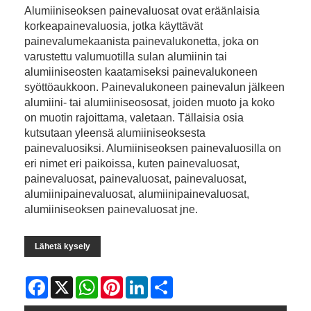
Alumiiniseoksen painevaluosat ovat eräänlaisia ​​
korkeapainevaluosia, jotka käyttävät
painevalumekaanista painevalukonetta, joka on
varustettu valumuotilla sulan alumiinin tai
alumiiniseosten kaatamiseksi painevalukoneen
syöttöaukkoon. Painevalukoneen painevalun jälkeen
alumiini- tai alumiiniseososat, joiden muoto ja koko
on muotin rajoittama, valetaan. Tällaisia ​​osia
kutsutaan yleensä alumiiniseoksesta
painevaluosiksi. Alumiiniseoksen painevaluosilla on
eri nimet eri paikoissa, kuten painevaluosat,
painevaluosat, painevaluosat, painevaluosat,
alumiinipainevaluosat, alumiinipainevaluosat,
alumiiniseoksen painevaluosat jne.
Lähetä kysely
Facebook
X
WhatsApp
Pinterest
LinkedIn
Share