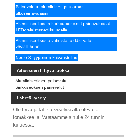
Painevalettu alumiininen puutarhan
ulkoseinävalaisin
Alumiiniseoksesta korkeapaineiset painevaluosat
LED-valaistusteollisuudelle
Alumiiniseoksesta valmistettu ddie-valu
väyläliitännät
Nosto X-tyyppinen kuivausteline
Aiheeseen liittyvä luokka
Alumiiniseoksen painevalut
Sinkkiseoksen painevalut
Lähetä kysely
Ole hyvä ja lähetä kyselysi alla olevalla
lomakkeella. Vastaamme sinulle 24 tunnin
kuluessa.