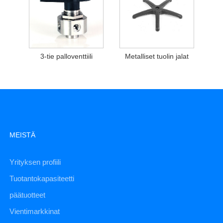
3-tie palloventtiili
Metalliset tuolin jalat
MEISTÄ
Yrityksen profiili
Tuotantokapasiteetti
päätuotteet
Vientimarkkinat