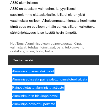
A380 alumiiniseos
A380 on suosituin vaihtoehto, ja tyypillisesti
suosittelemme sitä asiakkaille, joilla ei ole erityisiä
vaatimuksia osilleen. Alhaisemmasta hinnasta huolimatta
tämä seos on edelleen erittäin vahva, sillä on vaikuttava
sähkönjohtavuus ja se kestää hyvin lämpöä.
Hot Tags: Alumiiniseoksen painevaluosat, Kiina,
valmistajat, tehdas, toimittajat, osta, tukkumyynti,
räätälöity, uusin, laatu, halpa
Tuotemerkki
Alumiiniset painevalukotelot
Alumiiniseoksesta painevalettu toimistotuolijalusta
Painevaletusta alumiinista astiasto
Alumiinimuotin hiekkapainevalu
Alumiinipainevalettu polttimo