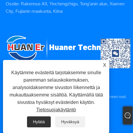
Osoite: Rakennus A9, Yinchengzhigu, Tong'anin alue, Xiamen
City, Fujianin maakunta, Kiina
X
Käytämme evästeitä tarjotaksemme sinulle
paremman selauskokemuksen,
analysoidaksemme sivuston liikennettä ja
mukauttaaksemme sisältöä. Käyttämällä tätä
Copyright © 2023 Xiamen Huaner Technology Co., Ltd - CNC-koneen osat,
sivustoa hyväksyt evästeiden käytön.
CNC-työstöosat, painevaluosat - Kaikki oikeudet pidätetään.
Tietosuojakäytäntö
Links
Sitemap
RSS
XML
Tietosuojakäytäntö
Hylätä
Hyväksyä