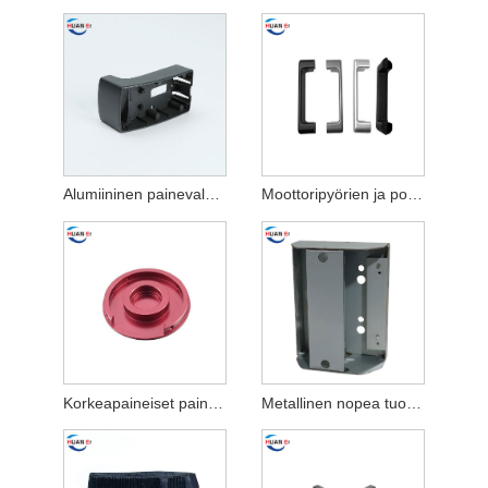
Alumiininen painevalu 3D-tulostuksen varaosat
Moottoripyörien ja polkupyörien osat alumiinista
Korkeapaineiset painevaluosat
Metallinen nopea tuotantotulostinkotelo