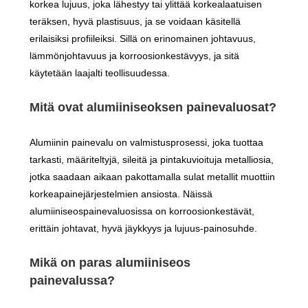
korkea lujuus, joka lähestyy tai ylittää korkealaatuisen
teräksen, hyvä plastisuus, ja se voidaan käsitellä
erilaisiksi profiileiksi. Sillä on erinomainen johtavuus,
lämmönjohtavuus ja korroosionkestävyys, ja sitä
käytetään laajalti teollisuudessa.
Mitä ovat alumiiniseoksen painevaluosat?
Alumiinin painevalu on valmistusprosessi, joka tuottaa
tarkasti, määriteltyjä, sileitä ja pintakuvioituja metalliosia,
jotka saadaan aikaan pakottamalla sulat metallit muottiin
korkeapainejärjestelmien ansiosta. Näissä
alumiiniseospainevaluosissa on korroosionkestävät,
erittäin johtavat, hyvä jäykkyys ja lujuus-painosuhde.
Mikä on paras alumiiniseos
painevalussa?