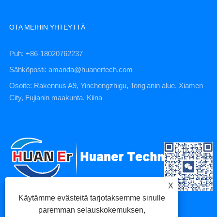
OTA MEIHIN YHTEYTTÄ
Puh: +86-18020762237
Sähköposti: amanda@huanertech.com
Osoite: Rakennus A9, Yinchengzhigu, Tong'anin alue, Xiamen
City, Fujianin maakunta, Kiina
X
Käytämme evästeitä tarjotaksemme sinulle
paremman selauskokemuksen,