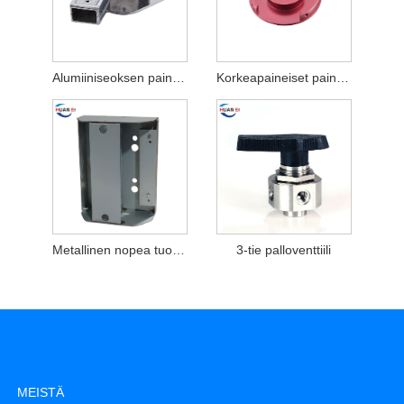
Alumiiniseoksen painevaluosat
Korkeapaineiset painevaluosat
Metallinen nopea tuotantotulostinkotelo
3-tie palloventtiili
MEISTÄ