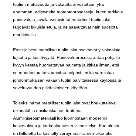
tuolien mukavuutta ja vakautta arvostetaan yhä
enemmän, edistyneitä tuotantoprosesseja, kuten tarkkoja
painevaluja, avulla valmistetut metalliset tuolin jalat
tarjoavat lukuisia etuja, ja ne saavuttavat näin suosiota
markkinoilla:
Ensisijaisesti metalliset tuolin jalat osoittavat ylivoimaista
lujuutta ja kestävyyttä. Painevaluprosessi antaa pohjalle
kyvyn kestää huomattavaa painetta ja kitkaa ilman, että
se muodostuu tai vaurioituu helposti, mikä varmistaa
johdonmukaisen vakaan tuolin päivittäisessä käytössä ja
soveltuvuuden pitkäaikaiseen käyttöön.
Toiseksi nämä metalliset tuolin jalat ovat houkutteleva
ulkonäkö ja ensiluokkainen tuntuma.
Alumiiniseosmateriaali luo luonnostaan ​​modernin
kosketuksen ja korkealaatuisen viimeistelyn. Kun alusta
on kiillotettu tai käsitelty spraymaalilla, sen ulkonäkö