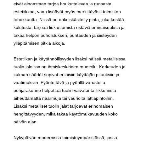
eivät ainoastaan ​​tarjoa houkuttelevaa ja runsasta
estetiikkaa, vaan lisäävät myös merkittävästi toimiston
tehokkuutta. Niissä on erikoiskäsitelty pinta, joka kestää
kulutusta, tarjoaa liukastumista estäviä ominaisuuksia ja
takaa helpon puhdistuksen, puhtauden ja siisteyden
ylläpitämisen pitkiä aikoja.
Estetiikan ja käytännöllisyyden lisäksi näissä metallisissa
tuolin jaloissa on ihmiskeskeinen muotoilu. Korkeuden ja
kulman säädöt sopivat erilaisiin käyttäjän pituuksiin ja
vaatimuksiin. Pyöritettävä ja pyörillä varusteltu
pohjarakenne helpottaa tuolin vaivatonta liikkumista
aiheuttamatta naarmuja tai vaurioita lattiapintoihin.
Lisäksi metalliset tuolin jalat tarjoavat erinomaisen
hengittävyyden, mikä takaa käyttömukavuuden koko
päivän ajan.
Nykypäivän modernissa toimistoympäristössä, jossa