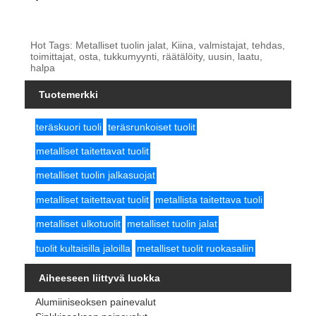
Hot Tags: Metalliset tuolin jalat, Kiina, valmistajat, tehdas,
toimittajat, osta, tukkumyynti, räätälöity, uusin, laatu,
halpa
Tuotemerkki
teräskuori tuoli
teräsrunkoiset tuolit
metalliset taitettavat tuolit
metalliset tuolin jalkasuojat
metalliset taitettavat tuolit
metallista taitettava tuoli
metalliset ulkotuolit
metalliset tuolin jalat
tuolit kultaisilla jaloilla
metalliset tuolit ruokasaliin
Aiheeseen liittyvä luokka
Alumiiniseoksen painevalut