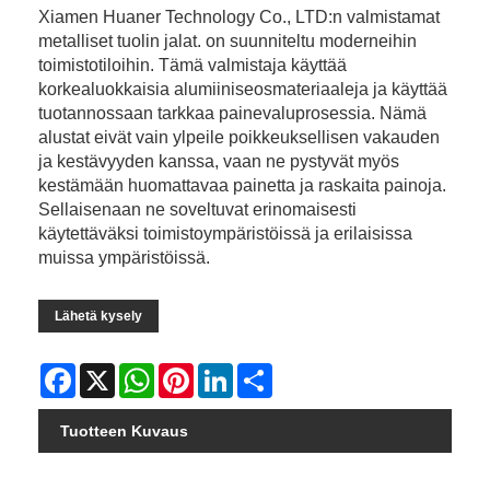
Xiamen Huaner Technology Co., LTD:n valmistamat
metalliset tuolin jalat. on suunniteltu moderneihin
toimistotiloihin. Tämä valmistaja käyttää
korkealuokkaisia ​​alumiiniseosmateriaaleja ja käyttää
tuotannossaan tarkkaa painevaluprosessia. Nämä
alustat eivät vain ylpeile poikkeuksellisen vakauden
ja kestävyyden kanssa, vaan ne pystyvät myös
kestämään huomattavaa painetta ja raskaita painoja.
Sellaisenaan ne soveltuvat erinomaisesti
käytettäväksi toimistoympäristöissä ja erilaisissa
muissa ympäristöissä.
Lähetä kysely
Facebook
X
WhatsApp
Pinterest
LinkedIn
Share
Tuotteen Kuvaus