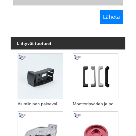
Liittyvät tuotteet
Alumiininen painevalu 3D-tulostuksen varaosat
Moottoripyörien ja polkupyörien osat alumiinista