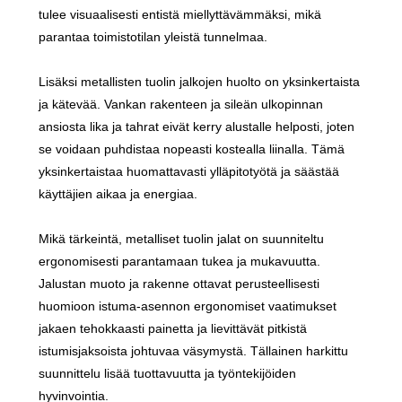
tulee visuaalisesti entistä miellyttävämmäksi, mikä
parantaa toimistotilan yleistä tunnelmaa.
Lisäksi metallisten tuolin jalkojen huolto on yksinkertaista
ja kätevää. Vankan rakenteen ja sileän ulkopinnan
ansiosta lika ja tahrat eivät kerry alustalle helposti, joten
se voidaan puhdistaa nopeasti kostealla liinalla. Tämä
yksinkertaistaa huomattavasti ylläpitotyötä ja säästää
käyttäjien aikaa ja energiaa.
Mikä tärkeintä, metalliset tuolin jalat on suunniteltu
ergonomisesti parantamaan tukea ja mukavuutta.
Jalustan muoto ja rakenne ottavat perusteellisesti
huomioon istuma-asennon ergonomiset vaatimukset
jakaen tehokkaasti painetta ja lievittävät pitkistä
istumisjaksoista johtuvaa väsymystä. Tällainen harkittu
suunnittelu lisää tuottavuutta ja työntekijöiden
hyvinvointia.