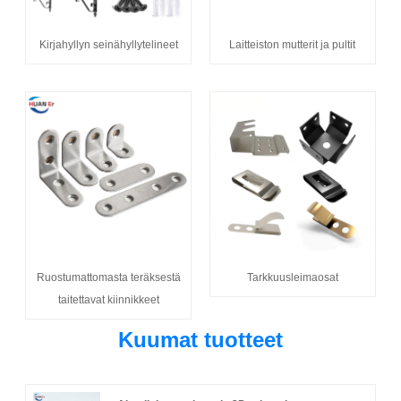
Kirjahyllyn seinähyllytelineet
Laitteiston mutterit ja pultit
Ruostumattomasta teräksestä
Tarkkuusleimaosat
taitettavat kiinnikkeet
Kuumat tuotteet