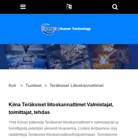
Koti
>
Tuotteet
>
Teräksiset Liitoskannattimet
Kiina Teräksiset liitoskannattimet Valmistajat,
toimittajat, tehdas
Yhtä Kiinan pätevistä Teräksiset liitoskannattimet:n valmistajista ja
toimittajista pidetään yleisesti Huanerina. Lisäksi tehtaamme myy
räätälöityjä Teräksiset liitoskannattimethalpahintaan. Toivotamme