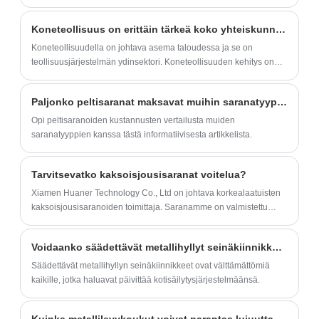
useiden asemien käsittelyyn.
Koneteollisuus on erittäin tärkeä koko yhteiskunnan tuotannolle
Koneteollisuudella on johtava asema taloudessa ja se on
teollisuusjärjestelmän ydinsektori. Koneteollisuuden kehitys on
yksi tärkeimmistä linkeistä modernisoinnin toteuttamisessa. Ilman
kehittynyttä koneteollisuutta ei olisi maataloutta, maanpuolustusta
Paljonko peltisaranat maksavat muihin saranatyyppeihin verrattuna?
eikä modernia tiedettä ja teknologiaa.
Opi peltisaranoiden kustannusten vertailusta muiden
saranatyyppien kanssa tästä informatiivisesta artikkelista.
Tarvitsevatko kaksoisjousisaranat voitelua?
Xiamen Huaner Technology Co., Ltd on johtava korkealaatuisten
kaksoisjousisaranoiden toimittaja. Saranamme on valmistettu
laadukkaista materiaaleista, ja ne käyvät läpi tiukat testit
kestävyyden ja suorituskyvyn varmistamiseksi.
Voidaanko säädettävät metallihyllyt seinäkiinnikkeet maalata tai räätälöidä?
Säädettävät metallihyllyn seinäkiinnikkeet ovat välttämättömiä
kaikille, jotka haluavat päivittää kotisäilytysjärjestelmäänsä.