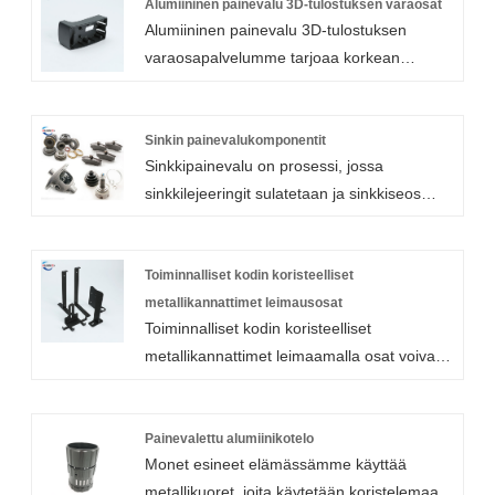
Alumiininen painevalu 3D-tulostuksen varaosat
Alumiininen painevalu 3D-tulostuksen
varaosapalvelumme tarjoaa korkean
lämpötilan ja korroosionkestävyyden sekä
erinomaisen lujuus-painosuhteen.
Sinkin painevalukomponentit
Sinkkipainevalu on prosessi, jossa
sinkkilejeeringit sulatetaan ja sinkkiseos
ruiskutetaan valmiiseen painevalumuottiin.
Sinkkiseoksia käytetään laajalti varaosien
valmistuksessa niiden sitkeyden,
Toiminnalliset kodin koristeelliset
iskulujuuden ja alhaisen sulamispisteen
metallikannattimet leimausosat
Toiminnalliset kodin koristeelliset
vuoksi. Valmistetuilla
metallikannattimet leimaamalla osat voivat
sinkkipainevalukomponenteilla on monia
tuottaa monenlaisia ​​kiinnikkeitä. Nämä
etuja.
modernit hyllytelineet voidaan asentaa
minne tahansa säilytystilaa tarvitaan.
Painevalettu alumiinikotelo
Monet esineet elämässämme käyttää
Pintakäsittelyt sopivat eri väreihin mihin
metallikuoret, joita käytetään koristelemaan
tahansa sisustukseen, ja niitä voidaan