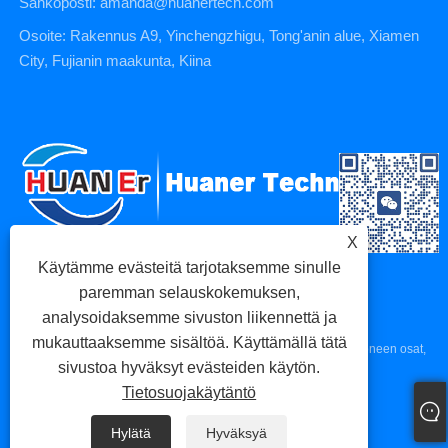
Sähköposti: amanda@huanertech.com
Osoite: Rakennus A9, Yinchengzhigu, Tong'anin alue, Xiamen
City, Fujianin maakunta, Kiina
X
Käytämme evästeitä tarjotaksemme sinulle
paremman selauskokemuksen,
analysoidaksemme sivuston liikennettä ja
mukauttaaksemme sisältöä. Käyttämällä tätä
Copyright © 2023 Xiamen Huaner Technology Co., Ltd - CNC-koneen osat,
sivustoa hyväksyt evästeiden käytön.
CNC-työstöosat, painevaluosat - Kaikki oikeudet pidätetään.
Tietosuojakäytäntö
Links
Sitemap
RSS
XML
Tietosuojakäytäntö
Hylätä
Hyväksyä