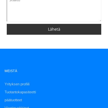
Lähetä
MEISTÄ
Yrityksen profiili
Tuotantokapasiteetti
päätuotteet
Vientimarkkinat