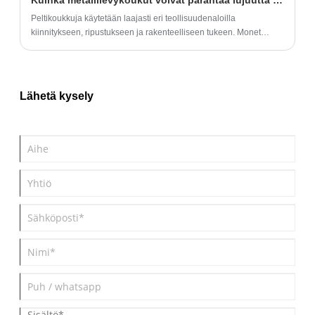
Kuinka metallilevykoukut voivat parantaa lujuutta ja tehokkuutta teollisissa sovelluksissa?
Peltikoukkuja käytetään laajasti eri teollisuudenaloilla
kiinnitykseen, ripustukseen ja rakenteelliseen tukeen. Monet
ostajat kohtaavat kuitenkin haasteita, kuten riittämätön kantavuus,
korroosio-ongelmat ja epätasainen laatu. Tämä opas antaa
kattavan käsityksen peltikoukkujen toiminnasta, niiden eduista,
materiaalinäkökohdista ja oikean tyypin valitsemisesta
Lähetä kysely
sovellukseesi. Lopulta sinulla on selkeä strategia parantaaksesi
kestävyyttä, turvallisuutta ja kustannustehokkuutta.