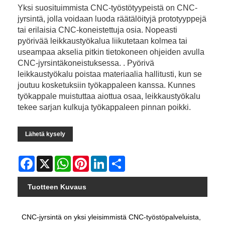
Yksi suosituimmista CNC-työstötyypeistä on CNC-
jyrsintä, jolla voidaan luoda räätälöityjä prototyyppejä
tai erilaisia ​​CNC-koneistettuja osia. Nopeasti
pyörivää leikkaustyökalua liikutetaan kolmea tai
useampaa akselia pitkin tietokoneen ohjeiden avulla
CNC-jyrsintäkoneistuksessa. . Pyörivä
leikkaustyökalu poistaa materiaalia hallitusti, kun se
joutuu kosketuksiin työkappaleen kanssa. Kunnes
työkappale muistuttaa aiottua osaa, leikkaustyökalu
tekee sarjan kulkuja työkappaleen pinnan poikki.
Lähetä kysely
Facebook
X
WhatsApp
Pinterest
LinkedIn
Share
Tuotteen Kuvaus
CNC-jyrsintä on yksi yleisimmistä CNC-työstöpalveluista,