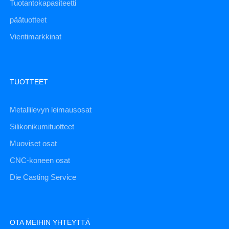
Tuotantokapasiteetti
päätuotteet
Vientimarkkinat
TUOTTEET
Metallilevyn leimausosat
Silikonikumituotteet
Muoviset osat
CNC-koneen osat
Die Casting Service
OTA MEIHIN YHTEYTTÄ