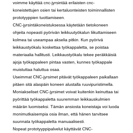
voimme käyttää cnc-jyrsintää erilaisten cnc-
koneistettujen osien tai kertaluonteisten toiminnallisten
prototyyppien tuottamiseen.
CNC-jyrsintäkoneistuksessa käytetään tietokoneen
ohjeita nopeasti pyörivän leikkuutyökalun liikuttamiseen
kolmea tai useampaa akselia pitkin. Kun pyörivä
leikkaustyökalu koskettaa työkappaletta, se poistaa
materiaalia hallitusti. Leikkaustyökalu tekee peräkkäisiä
ajoja työkappaleen pintaa vasten, kunnes työkappale
muistuttaa haluttua osaa.
Useimmat CNC-jyrsimet pitävät työkappaleen paikallaan
pitäen sitä alaspäin koneen alustalla ruuvipuristimella.
Moniakseliset CNC-jyrsimet voivat kuitenkin keinuttaa tai
pyörittää työkappaletta suuremman leikkauskulmien
määrän luomiseksi. Tämän ansiosta koneistaja voi luoda
monimutkaisempia osia ilman, että hänen tarvitsee
suunnata työkappaletta manuaalisesti.
Nopeat prototyyppipalvelut käyttävät CNC-