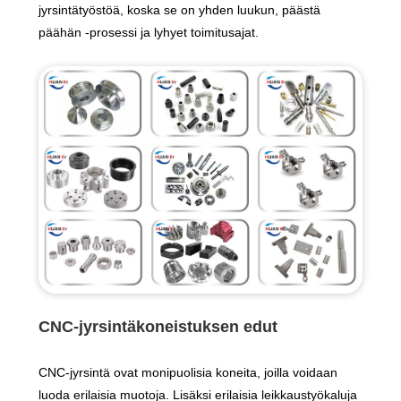
jyrsintätyöstöä, koska se on yhden luukun, päästä
päähän -prosessi ja lyhyet toimitusajat.
CNC-jyrsintäkoneistuksen edut
CNC-jyrsintä ovat monipuolisia koneita, joilla voidaan
luoda erilaisia ​​muotoja. Lisäksi erilaisia ​​leikkaustyökaluja