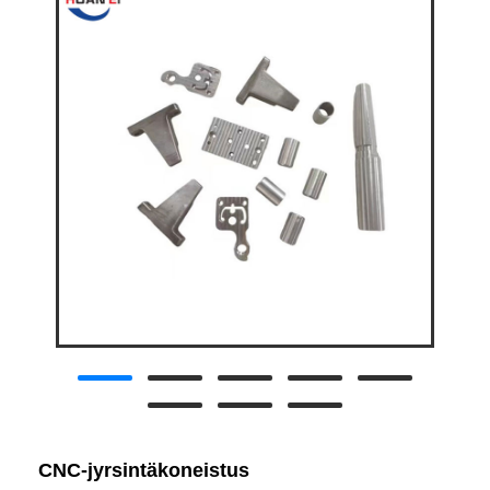
CNC-jyrsintäkoneistus