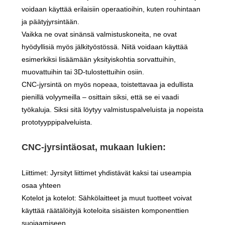
voidaan käyttää erilaisiin operaatioihin, kuten rouhintaan
ja päätyjyrsintään.
Vaikka ne ovat sinänsä valmistuskoneita, ne ovat
hyödyllisiä myös jälkityöstössä. Niitä voidaan käyttää
esimerkiksi lisäämään yksityiskohtia sorvattuihin,
muovattuihin tai 3D-tulostettuihin osiin.
CNC-jyrsintä on myös nopeaa, toistettavaa ja edullista
pienillä volyymeilla – osittain siksi, että se ei vaadi
työkaluja. Siksi sitä löytyy valmistuspalveluista ja nopeista
prototyyppipalveluista.
CNC-jyrsintäosat, mukaan lukien:
Liittimet: Jyrsityt liittimet yhdistävät kaksi tai useampia
osaa yhteen
Kotelot ja kotelot: Sähkölaitteet ja muut tuotteet voivat
käyttää räätälöityjä koteloita sisäisten komponenttien
suojaamiseen