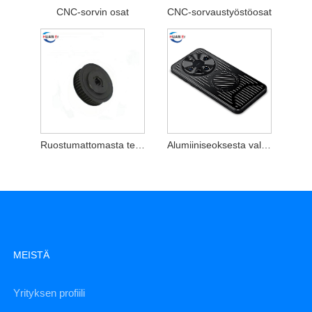
CNC-sorvin osat
CNC-sorvaustyöstöosat
Ruostumattomasta teräksestä valmistetut autojen koneistetut pyörivät akselit
Alumiiniseoksesta valmistettu matkapuhelimen kuori
MEISTÄ
Yrityksen profiili