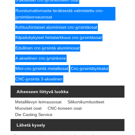
5-akseliset cnc-jyrsinkoneen osat
Ruostumattomasta teräksestä valmistettu cnc-
jyrsintäsorvausosat
Kohtuuhintaiset alumiiniset cnc-jyrsintäosat
Kilpailukykyiset hintatarkkuus cnc-jyrsintäosat
Edullinen cnc-jyrsintä alumiiniosat
4-akselinen cnc-jyrsinkone
Mini-cnc-jyrsintä metalliosat
Cnc-jyrsintätyökalut
CNC-jyrsintä 3-akselinen
Aiheeseen liittyvä luokka
Metallilevyn leimausosat
Silikonikumituotteet
Muoviset osat
CNC-koneen osat
Die Casting Service
Lähetä kysely