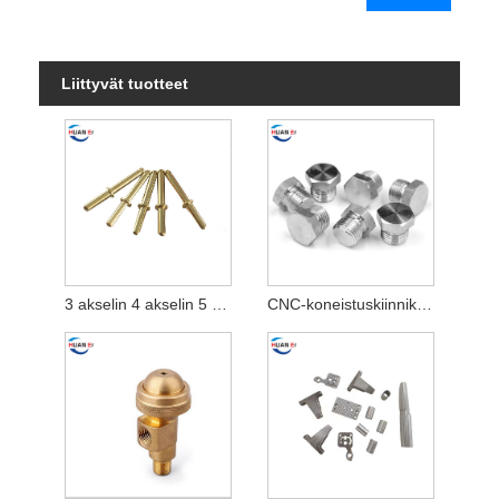
Liittyvät tuotteet
3 akselin 4 akselin 5 akselin CNC-sorvaus- ja jyrsintätyöstöosat
CNC-koneistuskiinnike mekaaniseen teollisuuteen