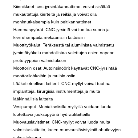
Kiinnikkeet: cnc-jyrsintäkannattimet voivat sisältää
mukautettuja kierteitä ja reikiä ja voivat olla
monimutkaisempia kuin peltikannattimet
Hammaspyörät: CNC-jyrsintä voi tuottaa suoria ja
kierrehampaita mekaanisiin laitteisiin
Muottityökalut: Teräksestä tai alumiinista valmistettu
jyrsintätyökalu mahdollistaa valettujen osien nopean
prototyyppien valmistuksen
Moottorin osat: Autoinsinöörit käyttävät CNC-jyrsintää
moottorilohkoihin ja muihin osiin
Lääketieteelliset laitteet: CNC-myllyt voivat tuottaa
implantteja, kirurgisia instrumentteja ja muita
lääkinnällisiä laitteita
Vesipumput: Moniakselisilla myllyillä voidaan luoda
luotettavia juoksupyöriä hydraulilaitteille
Muovauslävistimet: CNC-myllyt voivat luoda muita
valmistuslaitteita, kuten muovauslävistyksiä ohutlevyjen
valmistukseen