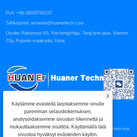
Puh: +86-18020762237
Sähköposti: amanda@huanertech.com
Osoite: Rakennus A9, Yinchengzhigu, Tong'anin alue, Xiamen
City, Fujianin maakunta, Kiina
X
Käytämme evästeitä tarjotaksemme sinulle
paremman selauskokemuksen,
analysoidaksemme sivuston liikennettä ja
mukauttaaksemme sisältöä. Käyttämällä tätä
Copyright © 2023 Xiamen Huaner Technology Co., Ltd - CNC-koneen osat,
sivustoa hyväksyt evästeiden käytön.