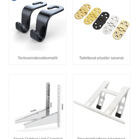
Terässeinäkoukkumallit
Taitettavat pöydän saranat
Aircon Outdoor Unit Crancket
Ilmastointilaitteen tukeminen