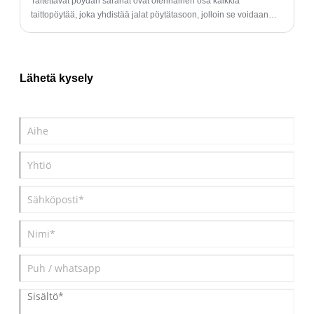
Taitettavat pöydän saranat ovat olennainen osa kaikkia
taittopöytää, joka yhdistää jalat pöytätasoon, jolloin se voidaan
taittaa ja säilyttää, kun sitä ei käytetä.
Lähetä kysely