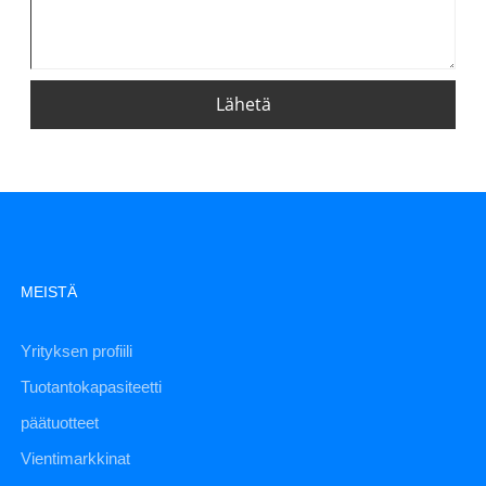
Lähetä
MEISTÄ
Yrityksen profiili
Tuotantokapasiteetti
päätuotteet
Vientimarkkinat