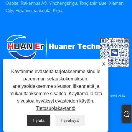
Osoite: Rakennus A9, Yinchengzhigu, Tong'anin alue, Xiamen
City, Fujianin maakunta, Kiina
X
Käytämme evästeitä tarjotaksemme sinulle
paremman selauskokemuksen,
analysoidaksemme sivuston liikennettä ja
mukauttaaksemme sisältöä. Käyttämällä tätä
Copyright © 2023 Xiamen Huaner Technology Co., Ltd - CNC-koneen osat,
sivustoa hyväksyt evästeiden käytön.
CNC-työstöosat, painevaluosat - Kaikki oikeudet pidätetään.
Tietosuojakäytäntö
Links
Sitemap
RSS
XML
Tietosuojakäytäntö
Hylätä
Hyväksyä