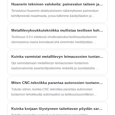
Huanerin tekninen valokeila: painevalun taiteen ja tieteen hallinta
vakautta ja pidentää sen käyttöikää. Sen
Tervetuloa Huanerin eksklusiiviseen näkemykseen painevalun
laadukkaat materiaalit ja hieno ammattitaito
kehittyneestä maailmasta, jossa tutkimme käsityötaidon ja
takaavat kestävyyden ja esteettisyyden, ja
teknisten innovaatioiden monimutkaista yhdistelmää, joka
se on integroitu täydellisesti erilaisiin
määrittelee lähestymistapamme tarkkuusmetallien valmistukseen.
Metallilevykoukkutekniikka mullistaa teollisen kehityksen ja lisää tuotannon tehokkuutta
huonekalutyyleihin. Samalla
puolisuunnikkaan muotoisen kulmakoodin
Teollisuus 4.0:n edetessä ohutlevykoukut teollisuustuotannon
olennaisena osana korostavat yhä enemmän merkitystään.
muotoilu voi myös tehokkaasti vähentää
Äskettäin Huaner on kehittänyt uudentyyppisen koukun.
huonekalujen tärinää ja melua ja parantaa
käyttökokemusta, mikä tekee siitä
Kuinka varmistat metallilevyn leimausosien tuotannon laadunvalvonnan?
ihanteellisen valinnan kodin turvallisuuteen
Opi varmistamaan metallilevyn leimausosien tuotannon
laadunvalvonta asiantuntijoidemme vinkeillä ja suosituksilla.
ja mukavuuteen.
Paranna valmistusprosessiasi ja vältä mahdolliset ongelmat
todistetuilla strategioillamme.
Miten CNC-tekniikka parantaa autonosien tuotannon tehokkuutta?
Tutustu siihen, kuinka CNC-tekniikka parantaa autonosien
tuotannon tehokkuutta automaation ja tarkkuussuunnittelun
avulla.
Kuinka korjaan löystyneen taitettavan pöydän saranan?