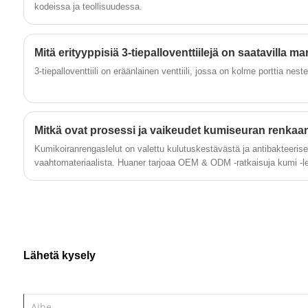
hyllyistä, jotka ripustetaan ilmaan. Nämä
kodeissa ja teollisuudessa.
tyylikkään ja modernin ulkonäön koristeelliset
hyllyseinähyllykannattimet voidaan valmistaa
Mitä erityyppisiä 3-tiepalloventtiilejä on saatavilla ma
vaivattomasti mihin tahansa kotisi
3-tiepalloventtiili on eräänlainen venttiili, jossa on kolme porttia ne
huoneeseen, olipa kyseessä sitten
makuuhuone, ruokasali, keittiö tai mikä
tahansa muu tila.
Mitkä ovat prosessi ja vaikeudet kumiseuran renkaa
Kumikoiranrengaslelut on valettu kulutuskestävästä ja antibakteeri
vaahtomateriaalista. Huaner tarjoaa OEM & ODM -ratkaisuja kumi -le
näytteitä nopeasti ja tarjota FDA -koiran leluja.
Lähetä kysely