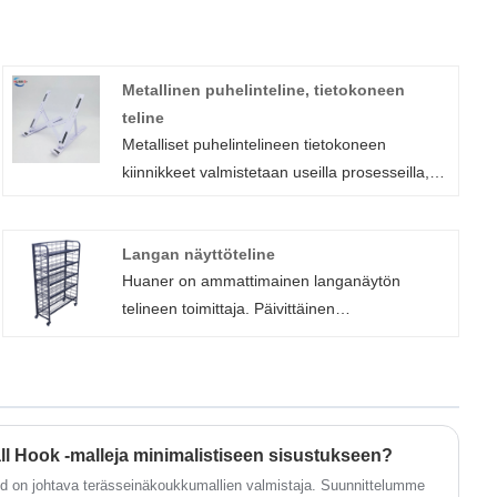
Metallinen puhelinteline, tietokoneen
teline
Metalliset puhelintelineen tietokoneen
kiinnikkeet valmistetaan useilla prosesseilla,
kuten leimaamalla, hitsauksella, taivutuksella
ja niin edelleen. Xiamen Huaner Technology
Langan näyttöteline
Co., LTD., metallisten puhelintelineiden
Huaner on ammattimainen langanäytön
tietokoneen telineen valmistusprosessissa,
telineen toimittaja. Päivittäinen
raaka-aineet leikataan laserilla ja sitten
tuotantokapasiteetti 5000 metallivarastohyllylle
lävistetään, leikataan, maalataan ja muut
johtuu edistyneestä
prosessit tekevät tuotteista kauniita ja käteviä.
laserleikkausprosessistamme,
hitsaustekniikasta ja
pintakäsittelyominaisuuksista. Telineemme
all Hook -malleja minimalistiseen sisustukseen?
ovat ISO 9001 -sertifioituja ja CE -sertifioituja
d on johtava terässeinäkoukkumallien valmistaja. Suunnittelumme