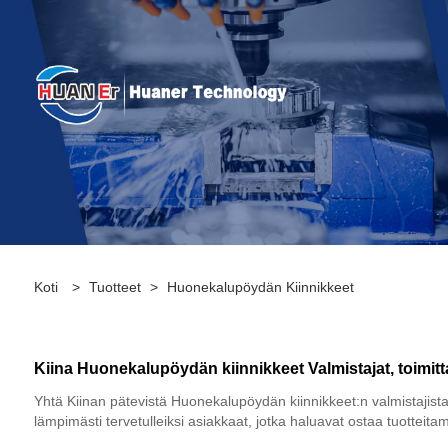
Koti
>
Tuotteet
>
Huonekalupöydän Kiinnikkeet
Kiina Huonekalupöydän kiinnikkeet Valmistajat, toimitt
Yhtä Kiinan pätevistä Huonekalupöydän kiinnikkeet:n valmistajist
lämpimästi tervetulleiksi asiakkaat, jotka haluavat ostaa tuotte