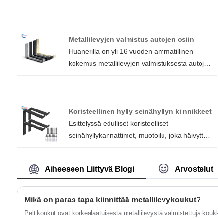
Metallilevyjen valmistus autojen osiin
Huanerilla on yli 16 vuoden ammatillinen
kokemus metallilevyjen valmistuksesta autojen
osiin. Auton osien peltivalmistukseen kuuluu
myös teräspeltikannet, peltipalat, peltirunko-
osat, peltikannattimet, suojukset, jousiistuimet,
Koristeellinen hylly seinähyllyn kiinnikkeet
saranat ja pyöränkannattimet.
Esittelyssä edulliset koristeelliset
seinähyllykannattimet, muotoilu, joka häivyttää
taustalle jättäen vain hyllyt keskipisteeseen.
Saatavana tyylikäs musta viimeistely, näistä
Aiheeseen Liittyvä Blogi
Arvostelut
kiinnikkeistä puuttuu huuli, ja ne sulautuvat
saumattomasti mihin tahansa sisustukseen.
Asennettaessa niistä tulee melkein
Mikä on paras tapa kiinnittää metallilevykoukut?
näkymättömiä, mikä luo illuusion kelluvista
Peltikoukut ovat korkealaatuisesta metallilevystä valmistettuja koukku