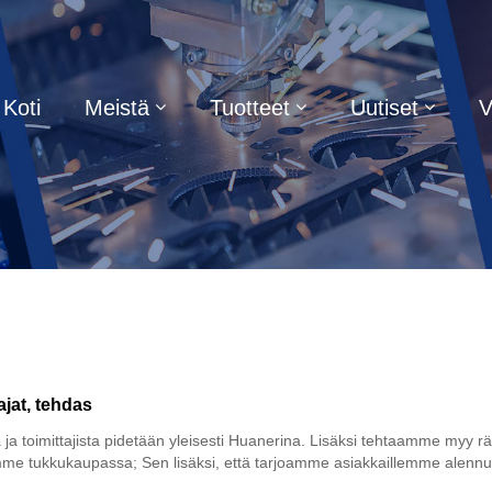
Koti
Meistä
Tuotteet
Uutiset
V
ajat, tehdas
a ja toimittajista pidetään yleisesti Huanerina. Lisäksi tehtaamme myy
itamme tukkukaupassa; Sen lisäksi, että tarjoamme asiakkaillemme alen