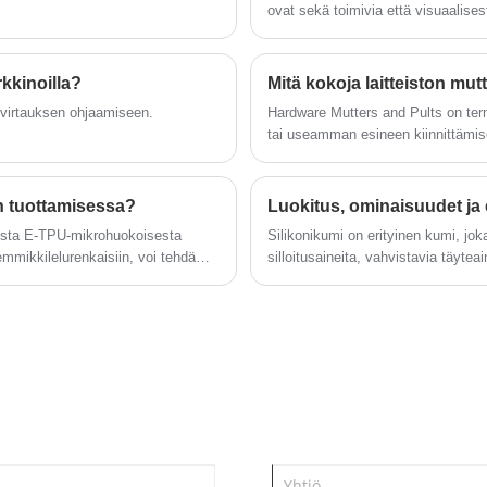
Nämä koukut eivät ole pelkästään erinomaisia ​​
ovat sekä toimivia että visuaalises
painon kantavuuden ja kestävyyden suhteen,
vaan ne myös parantavat tilan estetiikkaa
rkkinoilla?
Mitä kokoja laitteiston mutte
hienostuneen suunnittelun ansiosta, mikä
stevirtauksen ohjaamiseen.
Hardware Mutters and Pults on term
tekee niistä ihanteellisen valinnan kuluttajille.
tai useamman esineen kiinnittämi
n tuottamisessa?
Luokitus, ominaisuudet ja er
sesta E-TPU-mikrohuokoisesta
Silikonikumi on erityinen kumi, jok
mmikkilelurenkaisiin, voi tehdä
silloitusaineita, vahvistavia täytea