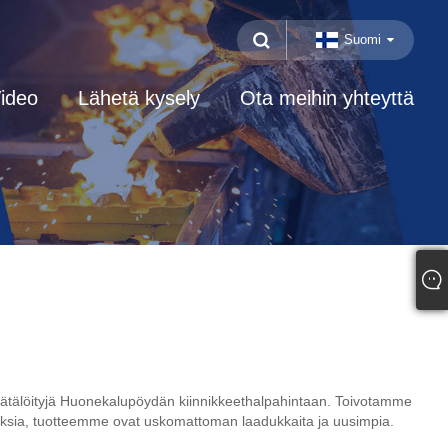
Suomi
ideo
Lähetä kysely
Ota meihin yhteyttä
 räätälöityjä Huonekalupöydän kiinnikkeethalpahintaan. Toivotamme
nuksia, tuotteemme ovat uskomattoman laadukkaita ja uusimpia.