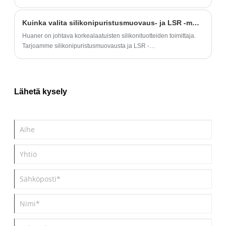
Jokaisella osalla on tietty tehtävä, ja monimutkaisen
vuorovaikutuksen ja tarkan ohjauksen avulla se varmistaa
Kuinka valita silikonipuristusmuovaus- ja LSR -muovaustekniikat?
käsittelyn tarkkuuden ja tehokkuuden.
Huaner on johtava korkealaatuisten silikonituotteiden toimittaja.
Tarjoamme silikonipuristusmuovausta ja LSR -
ruiskuvalupalveluita. Tarjoamme myös räätälöityjä palveluita. Jos
olet kiinnostunut tuotteistamme, ota meihin yhteyttä.
Lähetä kysely