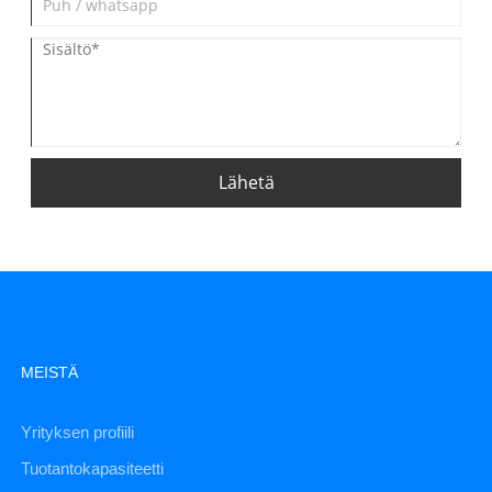
Lähetä
MEISTÄ
Yrityksen profiili
Tuotantokapasiteetti