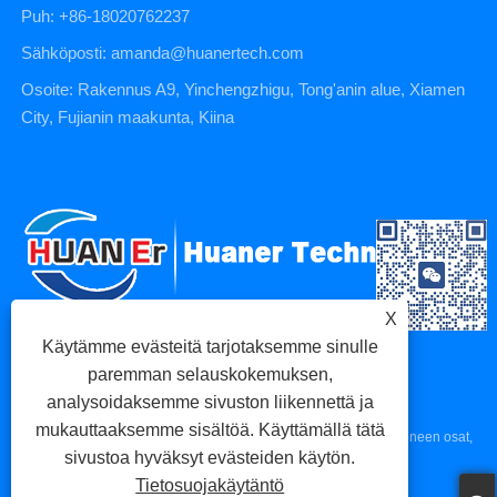
Puh: +86-18020762237
Sähköposti: amanda@huanertech.com
Osoite: Rakennus A9, Yinchengzhigu, Tong'anin alue, Xiamen
City, Fujianin maakunta, Kiina
X
Käytämme evästeitä tarjotaksemme sinulle
paremman selauskokemuksen,
analysoidaksemme sivuston liikennettä ja
mukauttaaksemme sisältöä. Käyttämällä tätä
Copyright © 2023 Xiamen Huaner Technology Co., Ltd - CNC-koneen osat,
sivustoa hyväksyt evästeiden käytön.
CNC-työstöosat, painevaluosat - Kaikki oikeudet pidätetään.
Tietosuojakäytäntö