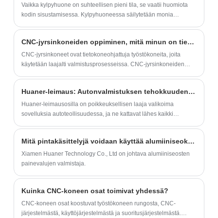
Vaikka kylpyhuone on suhteellisen pieni tila, se vaatii huomiota
kodin sisustamisessa. Kylpyhuoneessa säilytetään monia
esineitä, joten sisustussuunnittelun käytön helpottamiseksi
kylpyhuoneriipukset ovat tärkeämpiä. Joten mihin voin asentaa
CNC-jyrsinkoneiden oppiminen, mitä minun on tiedettävä ensin?
riipuksia kylpyhuoneeseen? Kuinka valita kylpyhuonetarvikkeet?
Mihin meidän tulee kiinnittää huomiota kylpyhuonetarvikkeita
CNC-jyrsinkoneet ovat tietokoneohjattuja työstökoneita, joita
valittaessa? Mutta monet ihmiset eivät ole kovin selkeitä, Xiamen
käytetään laajalti valmistusprosesseissa. CNC-jyrsinkoneiden
Huaner Technology Co, Ltd vastata.
perustiedot sisältävät seuraavien käsitteiden ymmärtämisen:
Huaner-leimaus: Autonvalmistuksen tehokkuuden ja innovaatioiden lisääminen
Huaner-leimausosilla on poikkeuksellisen laaja valikoima
sovelluksia autoteollisuudessa, ja ne kattavat lähes kaikki
autoteollisuuden koko rakennejärjestelmän kriittiset osat.
Mitä pintakäsittelyjä voidaan käyttää alumiiniseoksesta valmistettuihin painevaluihin?
Xiamen Huaner Technology Co., Ltd on johtava alumiiniseosten
painevalujen valmistaja.
Kuinka CNC-koneen osat toimivat yhdessä?
CNC-koneen osat koostuvat työstökoneen rungosta, CNC-
järjestelmästä, käyttöjärjestelmästä ja suoritusjärjestelmästä.