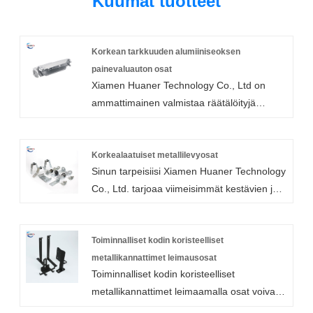
Kuumat tuotteet
Korkean tarkkuuden alumiiniseoksen
painevaluauton osat
Xiamen Huaner Technology Co., Ltd on
ammattimainen valmistaa räätälöityjä
korkean tarkkuuden alumiiniseoksesta
painevalua autonosia, alumiinivaraosia,
painevalukomponentteja kilpailukykyisin
Korkealaatuiset metallilevyosat
Sinun tarpeisiisi Xiamen Huaner Technology
hinnoin ja suurella tarkkuudella monien
Co., Ltd. tarjoaa viimeisimmät kestävien ja
vuosien ajan. Tehtaamme omistaa
korkealaatuisten peltiosien palvelut
kehittyneitä laitteita, jotka voivat tarjota
kohtuulliseen hintaan ja tilauksesta.
korkealaatuisia korkealaatuisia tarkkoja ja
Merkittävän kustannussäästön ansiosta
Toiminnalliset kodin koristeelliset
kustannustehokkaita
helposti ylläpidettävät ohutlevyn
metallikannattimet leimausosat
alumiiniseospuristusvalun automaattisia
Toiminnalliset kodin koristeelliset
käsittelypalvelumme kattavat kaiken
varaosia.
metallikannattimet leimaamalla osat voivat
pienikapasiteettisista prototyypeistä
tuottaa monenlaisia ​​kiinnikkeitä. Nämä
suurikapasiteettisiin tuotantotoimintoihin.