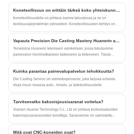
ovat ISO9001 -sertifioituja ja vuotuinen
korkealaatuiset, raskaat rautakiinnikkeet
Koneteollisuus on erittäin tärkeä koko yhteiskunnan tuotannolle
tuotantokapasiteetti on yli 50 miljoonaa.
sopivat hyvin koriste-, kirjahylly-,
Koneteollisuudella on johtava asema taloudessa ja se on
kylpyhuone- tai keittiöhyllysovelluksiin. Ne
teollisuusjärjestelmän ydinsektori. Koneteollisuuden kehitys on
ovat erinomainen valinta keräilyesineiden,
yksi tärkeimmistä linkeistä modernisoinnin toteuttamisessa. Ilman
kasvien, kirjojen, pyyhkeiden, astioiden,
kehittynyttä koneteollisuutta ei olisi maataloutta, maanpuolustusta
Vapauta Precision Die Casting Mastery Huanerin avulla
eikä modernia tiedettä ja teknologiaa.
purkkien ja taloustyökalujen säilyttämiseen.
Tervetuloa Huanerin tekniseen valokeilaan, jossa tutustumme
Nämä kiinnikkeet sopivat erityisen hyvin
painevalun monimutkaiseen taiteeseen ja tieteeseen. Tässä
säännölliseen käyttöön.
yksityiskohtaisessa blogikirjoituksessa paljastamme Huanerin
käyttämän painevaluprosessin monimutkaisuuden – yritys, joka
Kuinka parantaa painevalupalvelun tehokkuutta?
on tunnettu tarkkuussuunnittelustaan ​​ja metallinvalmistuksen
asiantuntemuksestaan.
Die Casting Service on valmistusprosessi, joka tarjoaa erilaisia ​​
etuja muun muassa auto-, ilmailu- ja laiteteollisuudelle.
Tarvitsevatko kaksoisjousisaranat voitelua?
Xiamen Huaner Technology Co., Ltd on johtava korkealaatuisten
kaksoisjousisaranoiden toimittaja. Saranamme on valmistettu
laadukkaista materiaaleista, ja ne käyvät läpi tiukat testit
kestävyyden ja suorituskyvyn varmistamiseksi.
Mitä ovat CNC-koneiden osat?