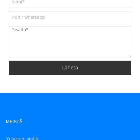
Lähetä
MEISTÄ
Yrityksen profiili