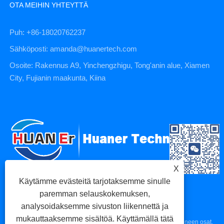
OTA MEIHIN YHTEYTTÄ
Puh: +86-18020762237
Sähköposti: amanda@huanertech.com
Osoite: Rakennus A9, Yinchengzhigu, Tong'anin alue, Xiamen
City, Fujianin maakunta, Kiina
X
Käytämme evästeitä tarjotaksemme sinulle
paremman selauskokemuksen,
analysoidaksemme sivuston liikennettä ja
mukauttaaksemme sisältöä. Käyttämällä tätä
Copyright © 2023 Xiamen Huaner Technology Co., Ltd - CNC-koneen osat,