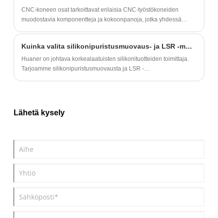
​CNC-koneen osat‌ tarkoittavat erilaisia ​​CNC-työstökoneiden
muodostavia komponentteja ja kokoonpanoja, jotka yhdessä
toteuttavat työstökoneiden automatisoituja työstötoimintoja.
Kuinka valita silikonipuristusmuovaus- ja LSR -muovaustekniikat?
Huaner on johtava korkealaatuisten silikonituotteiden toimittaja.
Tarjoamme silikonipuristusmuovausta ja LSR -
ruiskuvalupalveluita. Tarjoamme myös räätälöityjä palveluita. Jos
olet kiinnostunut tuotteistamme, ota meihin yhteyttä.
Lähetä kysely