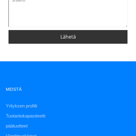
Lähetä
MEISTÄ
Yrityksen profiili
Tuotantokapasiteetti
päätuotteet
Vientimarkkinat