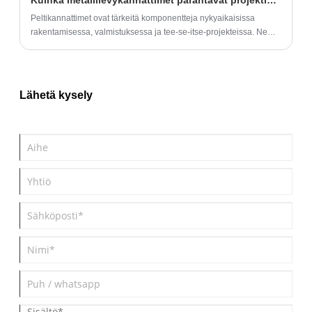
Kuinka metallilevykannattimet parantavat projektiasi?
Peltikannattimet ovat tärkeitä komponentteja nykyaikaisissa
rakentamisessa, valmistuksessa ja tee-se-itse-projekteissa. Ne
tarjoavat rakenteellista tukea, helppokäyttöisyyttä ja
kustannustehokkuutta. Tässä artikkelissa tutkitaan, kuinka
metallilevykannattimet toimivat, niiden edut, valintakriteerit,
asennustavat ja huoltovinkit, jotka auttavat yrityksiä ja insinöörejä
Lähetä kysely
tekemään tietoisia valintoja.