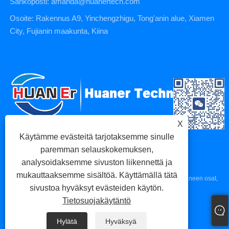
Sähköposti: amanda@huanertech.com
Osoite: Rakennus A9, Yinchengzhigu, Tong'anin alue, Xiamen
City, Fujianin maakunta, Kiina
X
Käytämme evästeitä tarjotaksemme sinulle
paremman selauskokemuksen,
analysoidaksemme sivuston liikennettä ja
mukauttaaksemme sisältöä. Käyttämällä tätä
Copyright © 2023 Xiamen Huaner Technology Co., Ltd - CNC-koneen osat,
sivustoa hyväksyt evästeiden käytön.
CNC-työstöosat, painevaluosat - Kaikki oikeudet pidätetään.
Tietosuojakäytäntö
Links
Sitemap
RSS
XML
Tietosuojakäytäntö
Hylätä
Hyväksyä