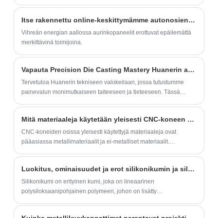
perustiedot sisältävät seuraavien käsitteiden ymmärtämisen:
Säädettävä lankahylly voidaan räätälöidä ja
pitkänkin käytön jälkeen.
Itse rakennettu online-keskittymämme autonosien metallilevyvalmistukseen
varustaa pyörillä, ja hyllyn suunnittelu on
Vihreän energian aallossa aurinkopaneelit erottuvat epäilemättä
irrotettava.
merkittävinä toimijoina.
Vapauta Precision Die Casting Mastery Huanerin avulla
Tervetuloa Huanerin tekniseen valokeilaan, jossa tutustumme
painevalun monimutkaiseen taiteeseen ja tieteeseen. Tässä
yksityiskohtaisessa blogikirjoituksessa paljastamme Huanerin
käyttämän painevaluprosessin monimutkaisuuden – yritys, joka
Mitä materiaaleja käytetään yleisesti CNC-koneen osiin?
on tunnettu tarkkuussuunnittelustaan ​​ja metallinvalmistuksen
asiantuntemuksestaan.
CNC-koneiden osissa yleisesti käytettyjä materiaaleja ovat
pääasiassa metallimateriaalit ja ei-metalliset materiaalit‌.
Metallimateriaalit, kuten teräs, alumiini, kupari ja seokset, ei-
metalliset materiaalit, kuten muovi ja kumi.
Luokitus, ominaisuudet ja erot silikonikumin ja silikonin välillä.
Silikonikumi on erityinen kumi, joka on lineaarinen
polysiloksaanipohjainen polymeeri, johon on lisätty
silloitusaineita, vahvistavia täyteaineita ja muita seostusaineita ja
sitten vulkanoitu elastomeeriksi.