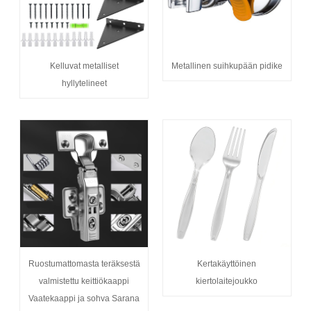
Kelluvat metalliset
Metallinen suihkupään pidike
hyllytelineet
Ruostumattomasta teräksestä
Kertakäyttöinen
valmistettu keittiökaappi
kiertolaitejoukko
Vaatekaappi ja sohva Sarana