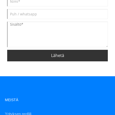
Lähetä
MEISTÄ
Yrityksen profiili