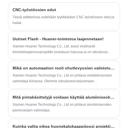
kehittämiseen. Noudatamme korkean
artikkelissa esitellään lyhyesti
CNC-työstöosien edut
laadun periaatetta ja varmistamme, että
laitteistomutterien ja -pulttien peruskäsite,
Tässä artikkelissa esitellään tyylikkäiden CNC-työstöosien edut ja
jokaisella CNC-moottorin osalla on
luokittelu ja käyttö sekä keskustellaan sen
haitat.
huippuosaamisen merkki, mikä täyttää
kehitystrendistä.
tiukat tarkkuus- ja luotettavuusvaatimukset.
Uutiset Flash - Huaner-toimistoa laajennetaan!
Odotamme innolla, että pääsemme
Xiamen Huaner Technology Co., Ltd. avasi virallisesti
kävelemään käsi kädessä kanssasi tällä
toimistolaajennusprojektin joulukuun lopussa ja on sitoutunut
yhteistyön matkalla ja todistamme yhdessä
luomaan täysin toimivan ja hyvin varustetun toimistoympäristön.
molempien osapuolten kasvua ja loistoa.
Mikä on automaation rooli ohutlevyosien valmistuksessa?
Xiamen Huaner Technology Co., Ltd on johtava metallilevyosien
valmistaja Kiinassa. Olemme sitoutuneet tarjoamaan
korkealaatuisia tuotteita ja palveluita asiakkaillemme
maailmanlaajuisesti.
Mitä pintakäsittelyjä voidaan käyttää alumiiniseoksesta valmistettuihin painevaluihin?
Xiamen Huaner Technology Co., Ltd on johtava alumiiniseosten
painevalujen valmistaja.
Kuinka valita oikea huonekalukaappijousi projektiisi?