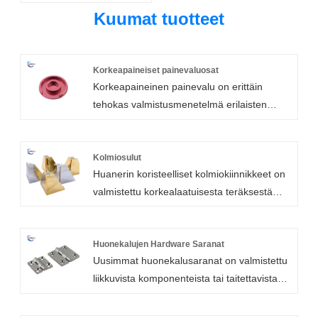
Kuumat tuotteet
Korkeapaineiset painevaluosat
Korkeapaineinen painevalu on erittäin
tehokas valmistusmenetelmä erilaisten
korkeapaineisten painevaluosien
valmistukseen. Prosessi pakottaa sulan
metallin suurella nopeudella ja korkealla
Kolmiosulut
Huanerin koristeelliset kolmiokiinnikkeet on
paineella suljettuun teräsmuottionteloon.
valmistettu korkealaatuisesta teräksestä
Suulakkeessa on kiinteä ja liikkuva puolisko,
jauhemaalatulla pintakäsittelyllä. Vahvaa ja
jotka molemmat on asennettu
kestävää kolmiokiinnikettä voidaan käyttää
painevalukoneen levyihin.
hyllyprojekteihin kotona, autotallissa, aitassa
Huonekalujen Hardware Saranat
Painevalukoneessa on ruiskutuspää, joka
Uusimmat huonekalusaranat on valmistettu
tai toimistossa.
käyttää hydrauliikkaa ja painekaasua
liikkuvista komponenteista tai taitettavista
liikuttamaan mäntää eteenpäin
materiaaleista. Xiamen Huaner Technology
ruiskuttamalla sulan metallin suljettuun
Co., Ltd., edistyksellinen saranoiden
terässuulakkeeseen. Painevalukoneessa on