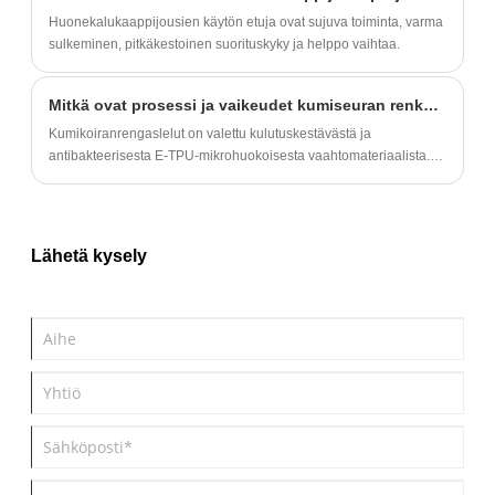
Huonekalukaappijousien käytön etuja ovat sujuva toiminta, varma
sulkeminen, pitkäkestoinen suorituskyky ja helppo vaihtaa.
Mitkä ovat prosessi ja vaikeudet kumiseuran renkaan tuottamisessa?
Kumikoiranrengaslelut on valettu kulutuskestävästä ja
antibakteerisesta E-TPU-mikrohuokoisesta vaahtomateriaalista.
Huaner tarjoaa OEM & ODM -ratkaisuja kumi -
lemmikkilelurenkaisiin, voi tehdä näytteitä nopeasti ja tarjota FDA
-koiran leluja.
Lähetä kysely