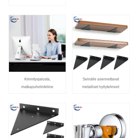
Kiinnitysjalusta,
Seinälle asennettavat
matkapuhelinteline
metalliset hyllytelineet