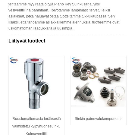
tehtaamme myy räätälöityjä Piano Key Suihkusarja, yksi
vesiventtiilihalpahintaan. Toivotamme lämpimästi tervetulleiksi
asiakkaat, jotka haluavat ostaa tuotteitamme tukkukaupassa; Sen
lisäksi, että tarjoamme asiakkaillemme alennuksia, tuotteemme ovat
uskomattoman laadukkaita ja uusimpia.
Liittyvät tuotteet
Ruostumattomasta teräksestä
Sinkin painevalukomponentit
valmistettu kylpyhuonesuihku
Kulmaventtiili