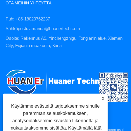
OTA MEIHIN YHTEYTTÄ
Puh: +86-18020762237
Sähköposti: amanda@huanertech.com
Osoite: Rakennus A9, Yinchengzhigu, Tong'anin alue, Xiamen
City, Fujianin maakunta, Kiina
X
Käytämme evästeitä tarjotaksemme sinulle
paremman selauskokemuksen,
analysoidaksemme sivuston liikennettä ja
mukauttaaksemme sisältöä. Käyttämällä tätä
Copyright © 2023 Xiamen Huaner Technology Co., Ltd - CNC-koneen osat,